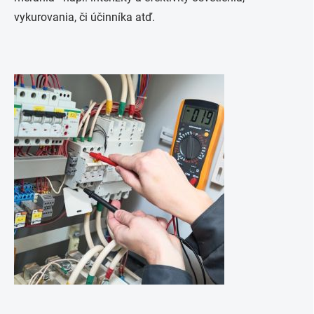
vykurovania, či účinníka atď.