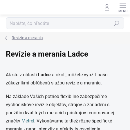
Prejsť
na
obsah
Hľadať
Revízie a merania
Revízie a merania Ladce
Ak ste v oblasti
Ladce
a okolí, môžete využiť našu
zákazníkmi obľúbenú službu revízie a merania.
Na základe Vašich potrieb flexibilne zabezpečíme
východiskové revízie objektov, strojov a zariadení s
použitím kvalitných meracích prístrojov renomovanej
značky
Metrel
. Vykonávame taktiež rôzne špecifické
merania - napr. intenzity a efektivity osvetlenia,