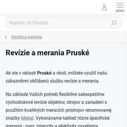
Prejsť
na
obsah
Hľadať
Revízie a merania
Revízie a merania Pruské
Ak ste v oblasti
Pruské
a okolí, môžete využiť našu
zákazníkmi obľúbenú službu revízie a merania.
Na základe Vašich potrieb flexibilne zabezpečíme
východiskové revízie objektov, strojov a zariadení s
použitím kvalitných meracích prístrojov renomovanej
značky
Metrel
. Vykonávame taktiež rôzne špecifické
merania - napr. intenzity a efektivity osvetlenia,