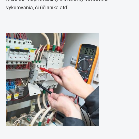
vykurovania, či účinníka atď.