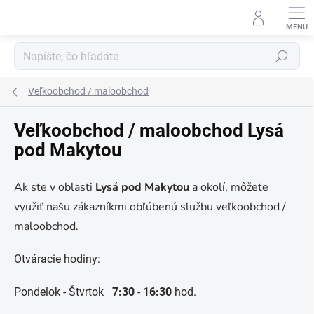
Prejsť
na
obsah
Hľadať
Veľkoobchod / maloobchod
Veľkoobchod / maloobchod Lysá
pod Makytou
Ak ste v oblasti
Lysá pod Makytou
a okolí, môžete
využiť našu zákazníkmi obľúbenú službu veľkoobchod /
maloobchod.
Otváracie hodiny:
Pondelok - Štvrtok
7:30
-
16:30
hod.