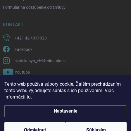
Formulár na odstúpenie od zmluvy
KONTAKT
+421 42 4331028
Facebook
sladekasyn_elektroinstalacie
Youtube
Tento web používa súbory cookie. Ďalším prechádzaním
FACEBOOK
tohto webu vyjadrujete súhlas s ich používaním. Viac
informácií
tu
.
Nastavenie
Copyright 2026
Sládek a syn | Elektroinštalácie a materiál
. Všetky práva
vyhradené.
Upraviť nastavenie cookies
Odmietnuť
Súhlasím