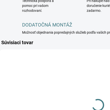
Technická podpora a
Pri nákupe nad
pomoc pri vašom
doručenie kuri
rozhodovaní.
zadarmo.
DODATOČNÁ MONTÁŽ
Možnosť objednania popredajných služieb podľa vašich p
Súvisiaci tovar
KANLUX-39139
KANLUX-39127
DOSTUPNÉ -
DOSTUPNÉ -
SKLADOM U
SKLADOM U
DODÁVATEĽA
DODÁVATEĽA
Schodiskové
Schodiskové
svietidlo LED
svietidlo LED
s