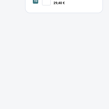
29,40 €
SONOR CCT UP 12W W 24366