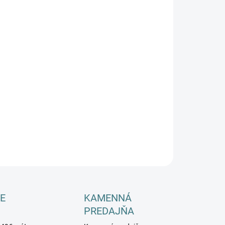
−
+
Pridať do košíka
OPÝTAŤ SA
E
KAMENNÁ
PREDAJŇA