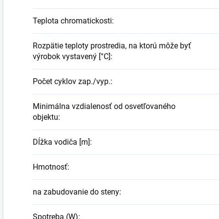
Teplota chromatickosti
:
Rozpätie teploty prostredia, na ktorú môže byť
výrobok vystavený [°C]
:
Počet cyklov zap./vyp.
:
Minimálna vzdialenosť od osvetľovaného
objektu
:
Dĺžka vodiča [m]
:
Hmotnosť
:
na zabudovanie do steny
:
Spotreba (W)
: