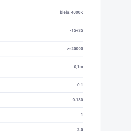
biela
,
4000K
-15÷35
>=25000
0,1m
0.1
0.130
1
2.5