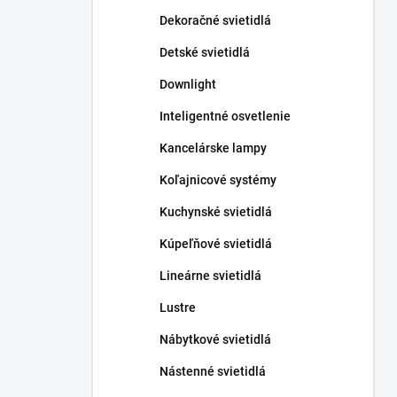
n
Dekoračné svietidlá
e
l
Detské svietidlá
Downlight
Inteligentné osvetlenie
Kancelárske lampy
Koľajnicové systémy
Kuchynské svietidlá
Kúpeľňové svietidlá
Lineárne svietidlá
Lustre
Nábytkové svietidlá
Nástenné svietidlá