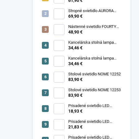
11977
61,90 €
Stropné svietidlo AURORA
11971
69,90 €
Nástenné svietidlo FOURTY
WALL S 10888
48,90 €
Kancelárska stolná lampa
PIXA KT-40-GR BL 90420
34,46 €
Kancelárska stolná lampa
PIXA KT-40-BE 90419
34,46 €
Stolové svietidlo NOME 12252
83,90 €
Stolové svietidlo NOME 12253
83,90 €
Prisadené svietidlo LED
18,93 €
SONOR CCT UP 6W W 24364
Prisadené svietidlo LED
SONOR CCT UP 6W B 24365
21,83 €
Prisadené svietidlo LED