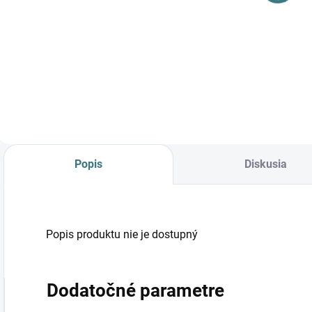
EXIN L B-NW
EXIN L B-WW
39139
39127
14 €
14 €
Do košíka
Do košíka
Popis
Diskusia
Popis produktu nie je dostupný
Dodatočné parametre