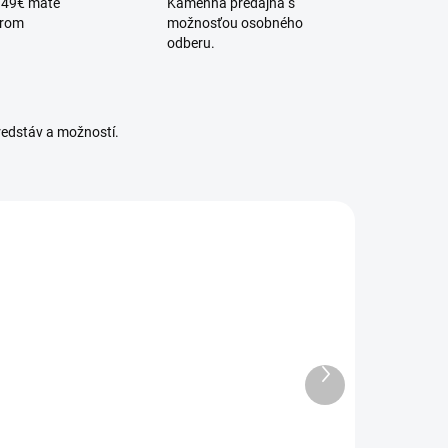
 49€ máte
Kamenná predajňa s
érom
možnosťou osobného
odberu.
redstáv a možností.
KANLUX-39140
KANLUX-39128
DOSTUPNÉ -
DOSTUPNÉ -
SKLADOM U
SKLADOM U
Ďalší
DODÁVATEĽA
DODÁVATEĽA
produkt
Schodiskové
Schodiskové
vietidlo LED
svietidlo LED