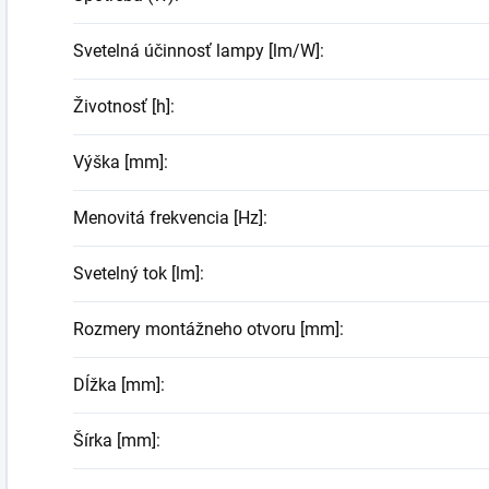
Svetelná účinnosť lampy [lm/W]
:
Životnosť [h]
:
Výška [mm]
:
Menovitá frekvencia [Hz]
:
Svetelný tok [lm]
:
Rozmery montážneho otvoru [mm]
:
Dĺžka [mm]
:
Šírka [mm]
: