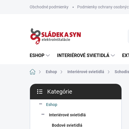
Prejsť
Obchodné podmienky
Podmienky ochrany osobnýc
na
obsah
ESHOP
INTERIÉROVÉ SVIETIDLÁ
EX
Domov
Eshop
Interiérové svietidlá
Schodis
B
Kategórie
o
Preskočiť
č
kategórie
n
Eshop
ý
Interiérové svietidlá
p
a
Bodové svietidlá