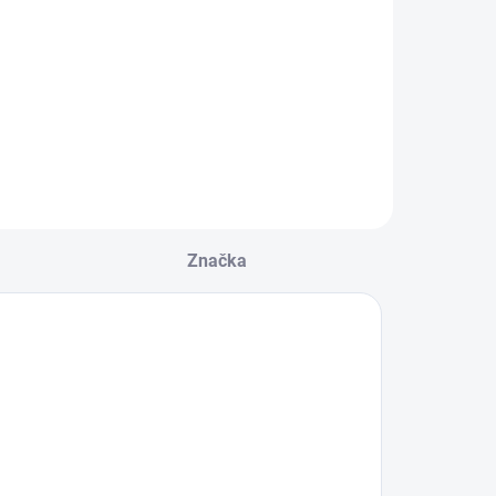
EXIN L GR-NW
EXIN L GR-WW
39140
39128
14 €
14 €
Do košíka
Do košíka
Značka