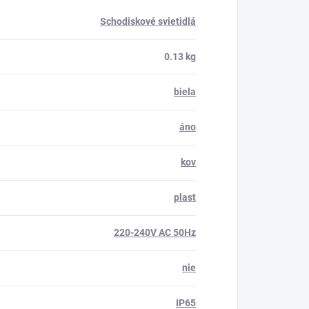
Schodiskové svietidlá
0.13 kg
biela
áno
kov
plast
220-240V AC 50Hz
nie
IP65