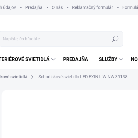
h údajov
Predajňa
O nás
Reklamačný formulár
Formulá
Hľadať
TERIÉROVÉ SVIETIDLÁ
PREDAJŇA
SLUŽBY
NO
kové svietidlá
Schodiskové svietidlo LED EXIN L W-NW 39138
Neohodnotené
Podrobnosti hodnotenia
ZNAČKA
14
Jedn
DOS
cena