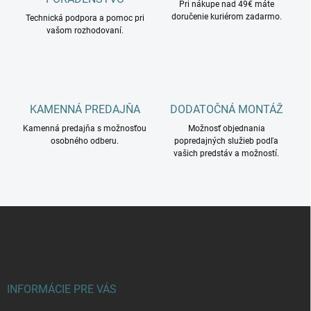
i
Pri nákupe nad 49€ máte
k
doručenie kuriérom zadarmo.
Technická podpora a pomoc pri
e
y
vašom rozhodovaní.
v
ý
p
i
s
u
KAMENNÁ PREDAJŇA
DODATOČNÁ MONTÁŽ
Kamenná predajňa s možnosťou
Možnosť objednania
osobného odberu.
popredajných služieb podľa
vašich predstáv a možností.
Z
á
p
ä
t
i
INFORMÁCIE PRE VÁS
e