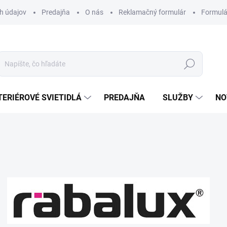
h údajov
Predajňa
O nás
Reklamačný formulár
Formulá
Hľadať
TERIÉROVÉ SVIETIDLÁ
PREDAJŇA
SLUŽBY
NO