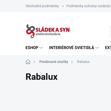
Prejsť
Obchodné podmienky
Podmienky ochrany osobnýc
na
obsah
ESHOP
INTERIÉROVÉ SVIETIDLÁ
EX
Domov
Predávané značky
Rabalux
Rabalux