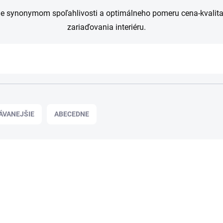
je synonymom spoľahlivosti a optimálneho pomeru cena-kvalita.
zariaďovania interiéru.
ÁVANEJŠIE
ABECEDNE
RABALUX-79130