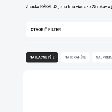
Značka RÁBALUX je na trhu viac ako 25 rokov a 
OTVORIŤ FILTER
R
a
NAJLACNEJŠIE
NAJDRAHŠIE
NAJPRED
d
e
n
V
i
ý
RABALUX-79129
e
p
p
i
r
s
o
p
d
r
u
o