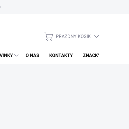
r na odstúpenie od zmluvy
PRÁZDNY KOŠÍK
NÁKUPNÝ
KOŠÍK
VINKY
O NÁS
KONTAKTY
ZNAČKY