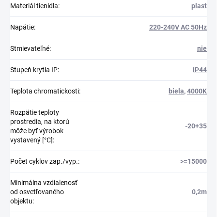
Materiál tienidla
:
plast
Napätie
:
220-240V AC 50Hz
Stmievateľné
:
nie
Stupeň krytia IP
:
IP44
Teplota chromatickosti
:
biela
,
4000K
Rozpätie teploty
prostredia, na ktorú
-20+35
môže byť výrobok
vystavený [°C]
:
Počet cyklov zap./vyp.
:
>=15000
Minimálna vzdialenosť
od osvetľovaného
0,2m
objektu
: