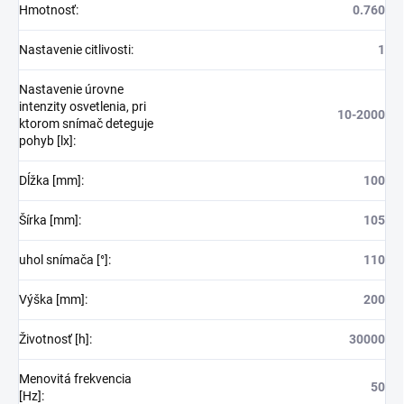
Hmotnosť
:
0.760
Nastavenie citlivosti
:
1
Nastavenie úrovne
intenzity osvetlenia, pri
10-2000
ktorom snímač deteguje
pohyb [lx]
:
Dĺžka [mm]
:
100
Šírka [mm]
:
105
uhol snímača [°]
:
110
Výška [mm]
:
200
Životnosť [h]
:
30000
Menovitá frekvencia
50
[Hz]
: