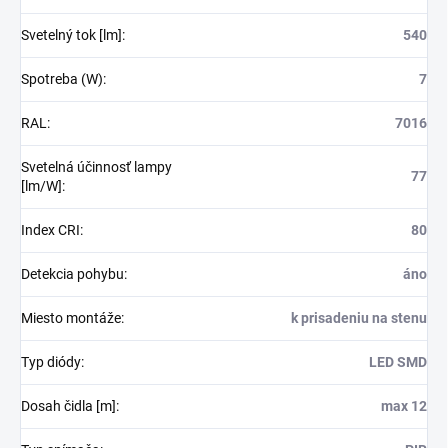
Svetelný tok [lm]
:
540
Spotreba (W)
:
7
RAL
:
7016
Svetelná účinnosť lampy
77
[lm/W]
:
Index CRI
:
80
Detekcia pohybu
:
áno
Miesto montáže
:
k prisadeniu na stenu
Typ diódy
:
LED SMD
Dosah čidla [m]
:
max 12