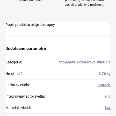
osobného odberu.
popredajných služieb podľa
vašich predstáv a možností.
Popis produktu nie je dostupný
Dodatočné parametre
Kategória
:
Stojanové exteriérové svietidlá
Hmotnosť
:
0.76 kg
Farba svietidla
:
antracit
Integrovaný zdroj svetla
:
áno
Materiál svietidla
:
kov