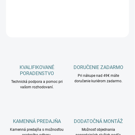
−
+
Pridať do košíka
OPÝTAŤ SA
KVALIFIKOVANÉ
DORUČENIE ZADARMO
PORADENSTVO
Pri nákupe nad 49€ máte
doručenie kuriérom zadarmo.
Technická podpora a pomoc pri
vašom rozhodovaní.
KAMENNÁ PREDAJŇA
DODATOČNÁ MONTÁŽ
Kamenná predajňa s možnosťou
Možnosť objednania