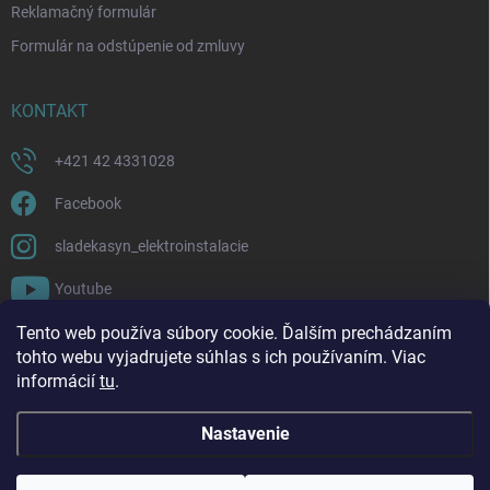
Reklamačný formulár
Formulár na odstúpenie od zmluvy
KONTAKT
+421 42 4331028
Facebook
sladekasyn_elektroinstalacie
Youtube
Tento web používa súbory cookie. Ďalším prechádzaním
FACEBOOK
tohto webu vyjadrujete súhlas s ich používaním. Viac
informácií
tu
.
Nastavenie
Copyright 2026
Sládek a syn | Elektroinštalácie a materiál
. Všetky práva