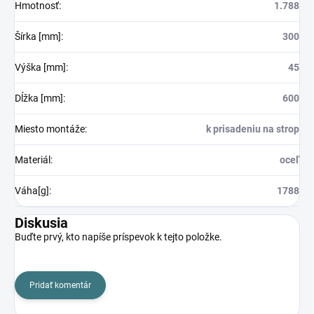
Hmotnosť
:
1.788
Šírka [mm]
:
300
Výška [mm]
:
45
Dĺžka [mm]
:
600
Miesto montáže
:
k prisadeniu na strop
Materiál
:
oceľ
Váha[g]
:
1788
Diskusia
Buďte prvý, kto napíše príspevok k tejto položke.
Pridať komentár