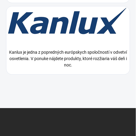
Kanlux je jedna z popredných európskych spoločností v odvetví
osvetlenia. V ponuke nájdete produkty, ktoré rozžiaria váš deň i
noc.
Z
á
p
ä