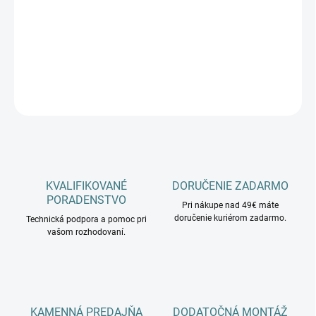
−
+
Pridať do košíka
v balení 2ks
OPÝTAŤ SA
KVALIFIKOVANÉ
DORUČENIE ZADARMO
PORADENSTVO
Pri nákupe nad 49€ máte
doručenie kuriérom zadarmo.
Technická podpora a pomoc pri
vašom rozhodovaní.
KAMENNÁ PREDAJŇA
DODATOČNÁ MONTÁŽ