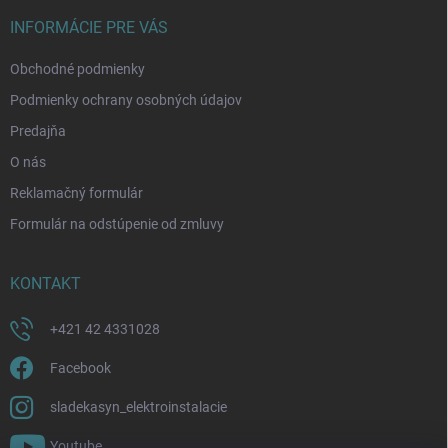
t
i
INFORMÁCIE PRE VÁS
e
Obchodné podmienky
Podmienky ochrany osobných údajov
Predajňa
O nás
Reklamačný formulár
Formulár na odstúpenie od zmluvy
KONTAKT
+421 42 4331028
Facebook
sladekasyn_elektroinstalacie
Youtube