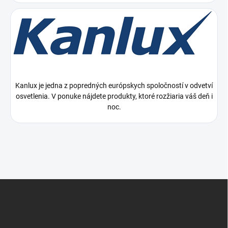
Kanlux je jedna z popredných európskych spoločností v odvetví
osvetlenia. V ponuke nájdete produkty, ktoré rozžiaria váš deň i
noc.
Z
á
p
ä