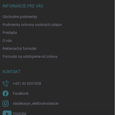
t
i
INFORMÁCIE PRE VÁS
e
Obchodné podmienky
Podmienky ochrany osobných údajov
Predajňa
O nás
Reklamačný formulár
Formulár na odstúpenie od zmluvy
KONTAKT
+421 42 4331028
Facebook
sladekasyn_elektroinstalacie
Youtube