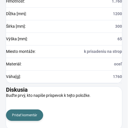
Hmotnosť
:
1.760
Dĺžka [mm]
:
1200
Šírka [mm]
:
300
Výška [mm]
:
65
Miesto montáže
:
k prisadeniu na strop
Materiál
:
oceľ
Váha[g]
:
1760
Diskusia
Buďte prvý, kto napíše príspevok k tejto položke.
Pridať komentár