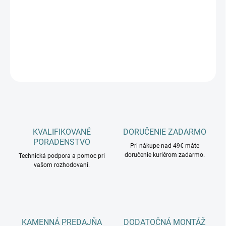
−
+
Pridať do košíka
DETAILNÉ INFORMÁCIE
OPÝTAŤ SA
KVALIFIKOVANÉ
DORUČENIE ZADARMO
PORADENSTVO
Pri nákupe nad 49€ máte
doručenie kuriérom zadarmo.
Technická podpora a pomoc pri
vašom rozhodovaní.
KAMENNÁ PREDAJŇA
DODATOČNÁ MONTÁŽ