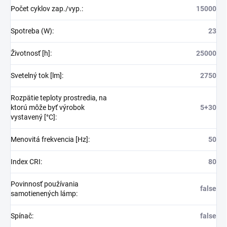
Počet cyklov zap./vyp.
:
15000
Spotreba (W)
:
23
Životnosť [h]
:
25000
Svetelný tok [lm]
:
2750
Rozpätie teploty prostredia, na
ktorú môže byť výrobok
5+30
vystavený [°C]
:
Menovitá frekvencia [Hz]
:
50
Index CRI
:
80
Povinnosť používania
false
samotienených lámp
:
Spínač
:
false