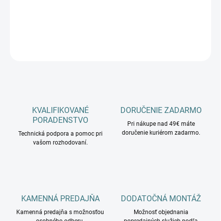
−
+
Pridať do košíka
OPÝTAŤ SA
KVALIFIKOVANÉ
DORUČENIE ZADARMO
PORADENSTVO
Pri nákupe nad 49€ máte
doručenie kuriérom zadarmo.
Technická podpora a pomoc pri
vašom rozhodovaní.
KAMENNÁ PREDAJŇA
DODATOČNÁ MONTÁŽ
Kamenná predajňa s možnosťou
Možnosť objednania