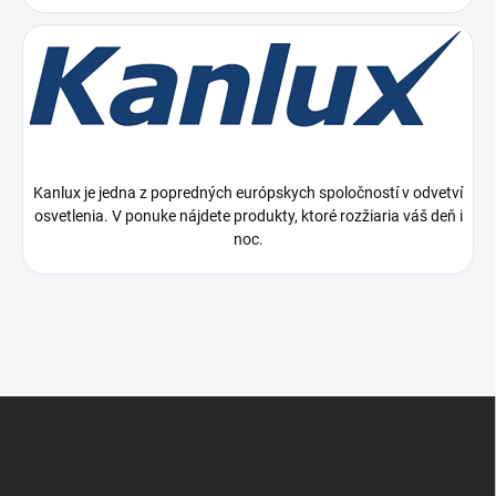
Kanlux je jedna z popredných európskych spoločností v odvetví
osvetlenia. V ponuke nájdete produkty, ktoré rozžiaria váš deň i
noc.
Z
á
p
ä