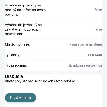
Výrobok nie je určený na
montáž na bežne horľavom
false
povrchu
:
Výrobok nie je vhodný na
zakrytie termoizolačným
false
materiálom
:
Miesto montáže
:
k prisadeniu na stenu
Typ diódy
:
LED SMD
Typ pripojenia
:
skrutková svorkovnica
Diskusia
Buďte prvý, kto napíše príspevok k tejto položke.
Pridať komentár