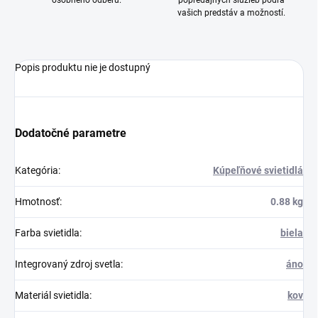
osobného odberu.
popredajných služieb podľa
vašich predstáv a možností.
Popis produktu nie je dostupný
Dodatočné parametre
Kategória
:
Kúpeľňové svietidlá
Hmotnosť
:
0.88 kg
Farba svietidla
:
biela
Integrovaný zdroj svetla
:
áno
Materiál svietidla
:
kov