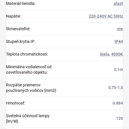
Materiál tienidla
:
plast
Napätie
:
220-240V AC 50Hz
Stmievateľné
:
nie
Stupeň krytia IP
:
IP44
Teplota chromatickosti
:
biela
,
4000K
Minimálna vzdialenosť od
0,1m
osvetľovaného objektu
:
Rozpätie priemerov
0,75-1,5
používaných vodičov [mm2]
:
Hmotnosť
:
0.884
Svetelná účinnosť lampy
120
[lm/W]
: