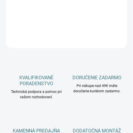
−
+
Pridať do košíka
DETAILNÉ INFORMÁCIE
OPÝTAŤ SA
KVALIFIKOVANÉ
DORUČENIE ZADARMO
PORADENSTVO
Pri nákupe nad 49€ máte
doručenie kuriérom zadarmo.
Technická podpora a pomoc pri
vašom rozhodovaní.
KAMENNÁ PREDAJŇA
DODATOČNÁ MONTÁŽ