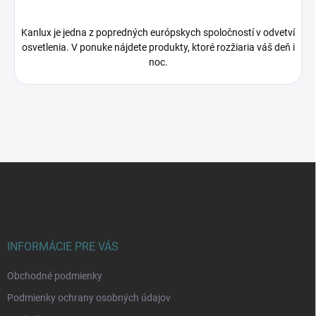
Kanlux je jedna z popredných európskych spoločností v odvetví
osvetlenia. V ponuke nájdete produkty, ktoré rozžiaria váš deň i
noc.
Z
á
p
ä
t
i
INFORMÁCIE PRE VÁS
e
Obchodné podmienky
Podmienky ochrany osobných údajov