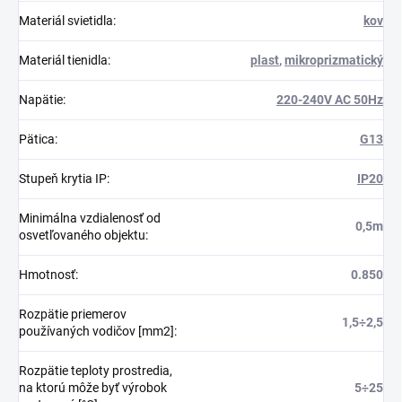
Materiál svietidla
:
kov
Materiál tienidla
:
plast
,
mikroprizmatický
Napätie
:
220-240V AC 50Hz
Pätica
:
G13
Stupeň krytia IP
:
IP20
Minimálna vzdialenosť od
0,5m
osvetľovaného objektu
:
Hmotnosť
:
0.850
Rozpätie priemerov
1,5÷2,5
používaných vodičov [mm2]
:
Rozpätie teploty prostredia,
na ktorú môže byť výrobok
5÷25