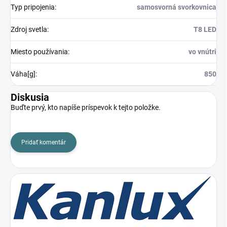
Typ pripojenia
:
samosvorná svorkovnica
Zdroj svetla
:
T8 LED
Miesto používania
:
vo vnútri
Váha[g]
:
850
Diskusia
Buďte prvý, kto napíše príspevok k tejto položke.
Pridať komentár