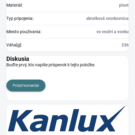
Materiál
:
plast
Typ pripojenia
:
skrutková svorkovnica
Miesto používania
:
vo vnútri a vonku
Váha[g]
:
236
Diskusia
Buďte prvý, kto napíše príspevok k tejto položke.
Pridať komentár