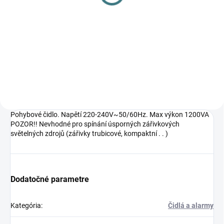
11,78 €
13,31 €
Do košíka
Do košíka
biela
Pohybové čidlo. Napětí 220-240V~50/60Hz. Max výkon 1200VA
POZOR!! Nevhodné pro spínání úsporných zářivkových
světelných zdrojů (zářivky trubicové, kompaktní . . )
Dodatočné parametre
Kategória
:
Čidlá a alarmy