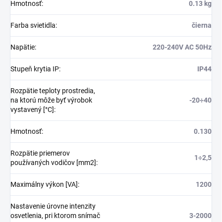
Hmotnosť
:
0.13 kg
Farba svietidla
:
čierna
Napätie
:
220-240V AC 50Hz
Stupeň krytia IP
:
IP44
Rozpätie teploty prostredia,
na ktorú môže byť výrobok
-20÷40
vystavený [°C]
:
Hmotnosť
:
0.130
Rozpätie priemerov
1÷2,5
používaných vodičov [mm2]
:
Maximálny výkon [VA]
:
1200
Nastavenie úrovne intenzity
osvetlenia, pri ktorom snímač
3-2000