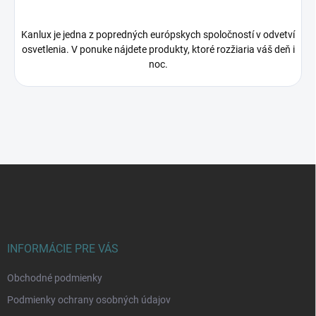
Kanlux je jedna z popredných európskych spoločností v odvetví
osvetlenia. V ponuke nájdete produkty, ktoré rozžiaria váš deň i
noc.
Z
á
p
ä
t
i
INFORMÁCIE PRE VÁS
e
Obchodné podmienky
Podmienky ochrany osobných údajov