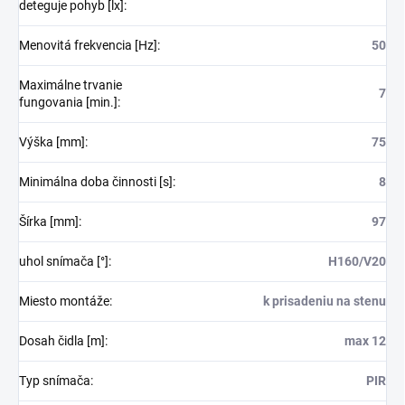
deteguje pohyb [lx]
:
Menovitá frekvencia [Hz]
:
50
Maximálne trvanie
7
fungovania [min.]
:
Výška [mm]
:
75
Minimálna doba činnosti [s]
:
8
Šírka [mm]
:
97
uhol snímača [°]
:
H160/V20
Miesto montáže
:
k prisadeniu na stenu
Dosah čidla [m]
:
max 12
Typ snímača
:
PIR