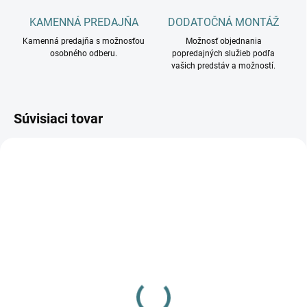
KAMENNÁ PREDAJŇA
DODATOČNÁ MONTÁŽ
Kamenná predajňa s možnosťou
Možnosť objednania
osobného odberu.
popredajných služieb podľa
vašich predstáv a možností.
Súvisiaci tovar
DOSTUPNÉ - SKLADOM U
DOSTUPNÉ - SKLADOM U
DODÁVATEĽA
DODÁVATEĽA
Pohybové čidlo ALER JQ-
Pohybové čidlo PIR ALER
30-W 00460v
JQ-30-B/B 23458