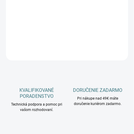
−
+
Pridať do košíka
čierna
DETAILNÉ INFORMÁCIE
OPÝTAŤ SA
KVALIFIKOVANÉ
DORUČENIE ZADARMO
PORADENSTVO
Pri nákupe nad 49€ máte
doručenie kuriérom zadarmo.
Technická podpora a pomoc pri
vašom rozhodovaní.