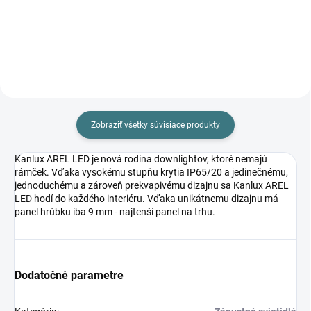
Do košíka
Do košíka
Zobraziť všetky súvisiace produkty
Kanlux AREL LED je nová rodina downlightov, ktoré nemajú
rámček. Vďaka vysokému stupňu krytia IP65/20 a jedinečnému,
jednoduchému a zároveň prekvapivému dizajnu sa Kanlux AREL
LED hodí do každého interiéru. Vďaka unikátnemu dizajnu má
panel hrúbku iba 9 mm - najtenší panel na trhu.
Dodatočné parametre