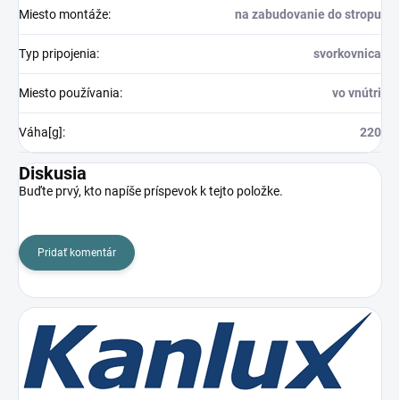
Miesto montáže
:
na zabudovanie do stropu
Typ pripojenia
:
svorkovnica
Miesto používania
:
vo vnútri
Váha[g]
:
220
Diskusia
Buďte prvý, kto napíše príspevok k tejto položke.
Pridať komentár