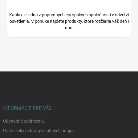
Kanlux je jedna z popredných európskych spoločností v odvetví
osvetlenia. V ponuke nájdete produkty, ktoré rozžiaria váš deň i
noc.
Z
á
p
ä
t
i
INFORMÁCIE PRE VÁS
e
Obchodné podmienky
Podmienky ochrany osobných údajov