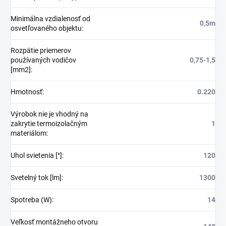
Minimálna vzdialenosť od
0,5m
osvetľovaného objektu
:
Rozpätie priemerov
používaných vodičov
0,75-1,5
[mm2]
:
Hmotnosť
:
0.220
Výrobok nie je vhodný na
zakrytie termoizolačným
1
materiálom
:
Uhol svietenia [°]
:
120
Svetelný tok [lm]
:
1300
Spotreba (W)
:
14
Veľkosť montážneho otvoru