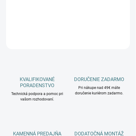
−
+
Pridať do košíka
DETAILNÉ INFORMÁCIE
OPÝTAŤ SA
KVALIFIKOVANÉ
DORUČENIE ZADARMO
PORADENSTVO
Pri nákupe nad 49€ máte
doručenie kuriérom zadarmo.
Technická podpora a pomoc pri
vašom rozhodovaní.
KAMENNÁ PREDAJŇA
DODATOČNÁ MONTÁŽ