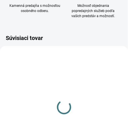
Kamenná predajňa s možnosťou
Možnosť objednania
osobného odberu.
popredajných služieb podľa
vašich predstáv a možností.
Súvisiaci tovar
DOSTUPNÉ - SKLADOM U
DOSTUPNÉ - SKLADOM U
DODÁVATEĽA
DODÁVATEĽA
Svietidlo AREL LED DL
Svietidlo AREL LED DO
10W-NW 29586
6W-WW 29581
25,63 €
17,72 €