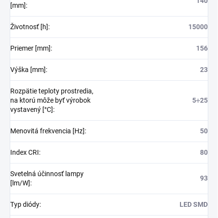
140
[mm]
:
Životnosť [h]
:
15000
Priemer [mm]
:
156
Výška [mm]
:
23
Rozpätie teploty prostredia,
na ktorú môže byť výrobok
5÷25
vystavený [°C]
:
Menovitá frekvencia [Hz]
:
50
Index CRI
:
80
Svetelná účinnosť lampy
93
[lm/W]
:
Typ diódy
:
LED SMD