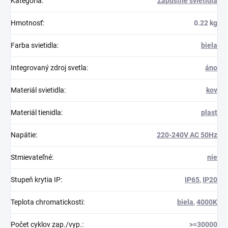
Kategória
:
Zápustné svietidlá
Hmotnosť
:
0.22 kg
Farba svietidla
:
biela
Integrovaný zdroj svetla
:
áno
Materiál svietidla
:
kov
Materiál tienidla
:
plast
Napätie
:
220-240V AC 50Hz
Stmievateľné
:
nie
Stupeň krytia IP
:
IP65
,
IP20
Teplota chromatickosti
:
biela
,
4000K
Počet cyklov zap./vyp.
:
>=30000