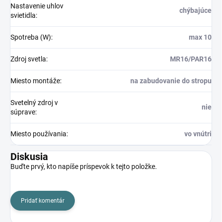
Nastavenie uhlov
chýbajúce
svietidla
:
Spotreba (W)
:
max 10
Zdroj svetla
:
MR16/PAR16
Miesto montáže
:
na zabudovanie do stropu
Svetelný zdroj v
nie
súprave
:
Miesto používania
:
vo vnútri
Diskusia
Buďte prvý, kto napíše príspevok k tejto položke.
Pridať komentár