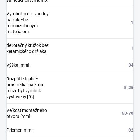
samotienených lámp
:
Výrobok nie je vhodný
na zakrytie
1
termoizolačným
materiálom
:
dekoračný krúžok bez
1
keramického držiaka
:
Výška [mm]
:
34
Rozpätie teploty
prostredia, na ktorú
5÷25
môže byť výrobok
vystavený [°C]
:
Veľkosť montážneho
60-70
otvoru [mm]
:
Priemer [mm]
:
82