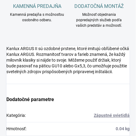
KAMENNÁ PREDAJŇA
DODATOČNÁ MONTÁŽ
Kamenná predajňa s možnosťou
Možnosť objednania
osobného odberu.
popredajných služieb podľa
vašich predstáv a možností.
Kanlux ARGUS II sú ozdobné prstene, ktoré imitujú obľúbené očká
Kanlux ARGUS. Rozmanitosť tvarov a farieb znamená, že každý
milovník klasiky si nájde to svoje. Môžeme použiť držiak, ktorý
bude pasovať na päticu GU10 alebo Gx5,3, čo umožňuje použitie
svetelných zdrojov prispôsobených pripravenej inštalácii.
Dodatočné parametre
Kategória
:
Zápustné svietidlá
Hmotnosť
:
0.04 kg