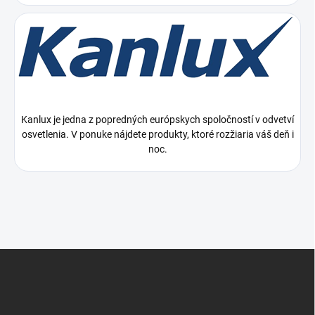
Kanlux je jedna z popredných európskych spoločností v odvetví
osvetlenia. V ponuke nájdete produkty, ktoré rozžiaria váš deň i
noc.
Z
á
p
ä