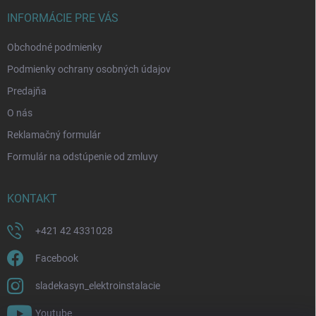
t
i
INFORMÁCIE PRE VÁS
e
Obchodné podmienky
Podmienky ochrany osobných údajov
Predajňa
O nás
Reklamačný formulár
Formulár na odstúpenie od zmluvy
KONTAKT
+421 42 4331028
Facebook
sladekasyn_elektroinstalacie
Youtube