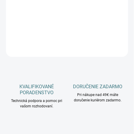
cena:
−
+
Pridať do košíka
DETAILNÉ INFORMÁCIE
OPÝTAŤ SA
KVALIFIKOVANÉ
DORUČENIE ZADARMO
PORADENSTVO
Pri nákupe nad 49€ máte
doručenie kuriérom zadarmo.
Technická podpora a pomoc pri
vašom rozhodovaní.