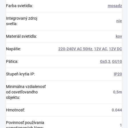
Farba svietidla
:
mosadz
Integrovaný zdroj
nie
svetla
:
Materiál svietidla
:
kov
Napätie
:
220-240V AC 50Hz
,
12V AC
,
12V DC
Pätica
:
Gx5,3
,
GU10
Stupeň krytia IP
:
IP20
Minimálna vzdialenosť
od osvetľovaného
0,5m
objektu
:
Hmotnosť
:
0.044
Povinnosť používania
1