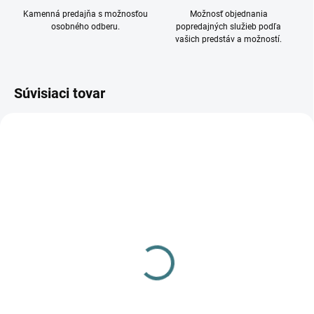
Kamenná predajňa s možnosťou
Možnosť objednania
osobného odberu.
popredajných služieb podľa
vašich predstáv a možností.
Súvisiaci tovar
DOSTUPNÉ - SKLADOM U
DODÁVATEĽA
Prisadené svietidlo BORD
XS DLP-50-B 25478
19,86 €