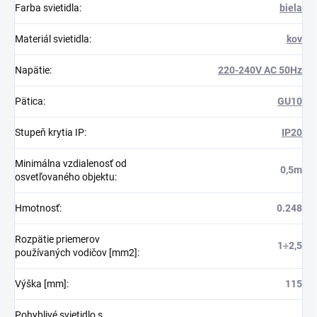
Farba svietidla
:
biela
Materiál svietidla
:
kov
Napätie
:
220-240V AC 50Hz
Pätica
:
GU10
Stupeň krytia IP
:
IP20
Minimálna vzdialenosť od
0,5m
osvetľovaného objektu
:
Hmotnosť
:
0.248
Rozpätie priemerov
1÷2,5
používaných vodičov [mm2]
:
Výška [mm]
:
115
Pohyblivé svietidlo s