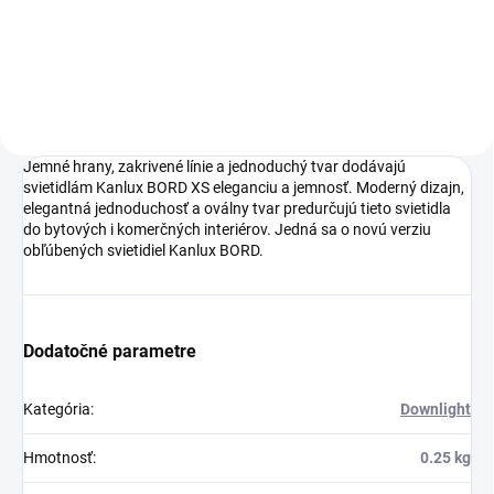
Do košíka
Jemné hrany, zakrivené línie a jednoduchý tvar dodávajú
svietidlám Kanlux BORD XS eleganciu a jemnosť. Moderný dizajn,
elegantná jednoduchosť a oválny tvar predurčujú tieto svietidla
do bytových i komerčných interiérov. Jedná sa o novú verziu
obľúbených svietidiel Kanlux BORD.
Dodatočné parametre
Kategória
:
Downlight
Hmotnosť
:
0.25 kg