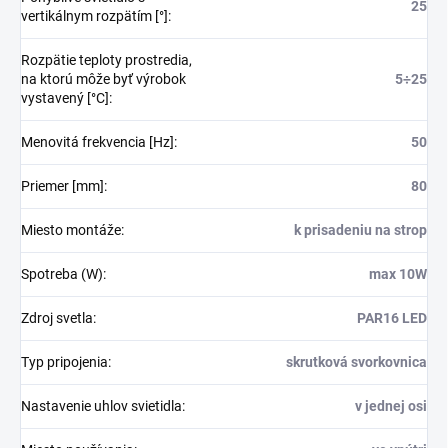
25
vertikálnym rozpätím [°]
:
Rozpätie teploty prostredia,
na ktorú môže byť výrobok
5÷25
vystavený [°C]
:
Menovitá frekvencia [Hz]
:
50
Priemer [mm]
:
80
Miesto montáže
:
k prisadeniu na strop
Spotreba (W)
:
max 10W
Zdroj svetla
:
PAR16 LED
Typ pripojenia
:
skrutková svorkovnica
Nastavenie uhlov svietidla
:
v jednej osi