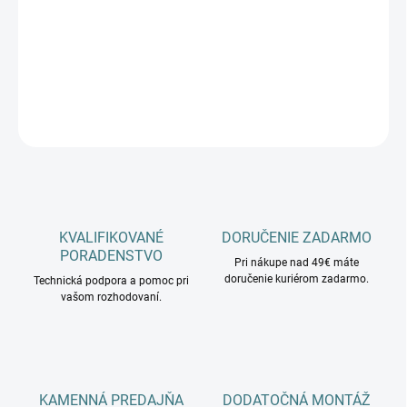
−
+
Pridať do košíka
DETAILNÉ INFORMÁCIE
OPÝTAŤ SA
KVALIFIKOVANÉ
DORUČENIE ZADARMO
PORADENSTVO
Pri nákupe nad 49€ máte
doručenie kuriérom zadarmo.
Technická podpora a pomoc pri
vašom rozhodovaní.
KAMENNÁ PREDAJŇA
DODATOČNÁ MONTÁŽ