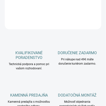
−
+
Pridať do košíka
OPÝTAŤ SA
KVALIFIKOVANÉ
DORUČENIE ZADARMO
PORADENSTVO
Pri nákupe nad 49€ máte
doručenie kuriérom zadarmo.
Technická podpora a pomoc pri
vašom rozhodovaní.
KAMENNÁ PREDAJŇA
DODATOČNÁ MONTÁŽ
Kamenná predajňa s možnosťou
Možnosť objednania