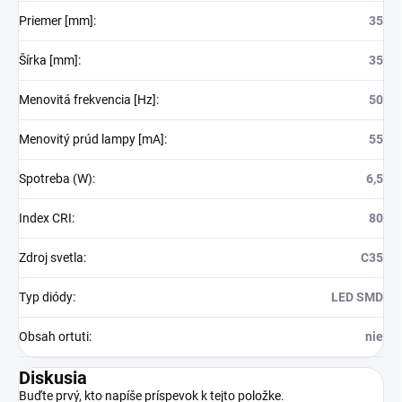
Priemer [mm]
:
35
Šírka [mm]
:
35
Menovitá frekvencia [Hz]
:
50
Menovitý prúd lampy [mA]
:
55
Spotreba (W)
:
6,5
Index CRI
:
80
Zdroj svetla
:
C35
Typ diódy
:
LED SMD
Obsah ortuti
:
nie
Diskusia
Buďte prvý, kto napíše príspevok k tejto položke.