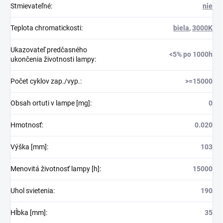
Stmievateľné
:
nie
Teplota chromatickosti
:
biela
,
3000K
Ukazovateľ predčasného
<5% po 1000h
ukončenia životnosti lampy
:
Počet cyklov zap./vyp.
:
>=15000
Obsah ortuti v lampe [mg]
:
0
Hmotnosť
:
0.020
Výška [mm]
:
103
Menovitá životnosť lampy [h]
:
15000
Uhol svietenia
:
190
Hĺbka [mm]
:
35