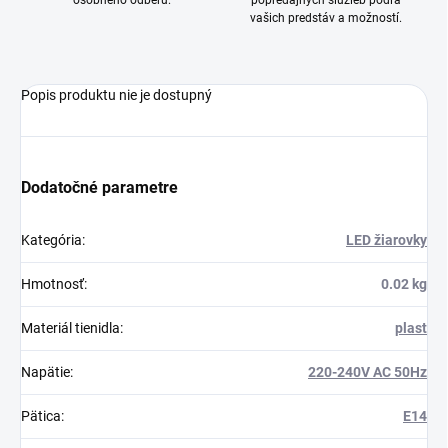
osobného odberu.
popredajných služieb podľa
vašich predstáv a možností.
Popis produktu nie je dostupný
Dodatočné parametre
Kategória
:
LED žiarovky
Hmotnosť
:
0.02 kg
Materiál tienidla
:
plast
Napätie
:
220-240V AC 50Hz
Pätica
:
E14