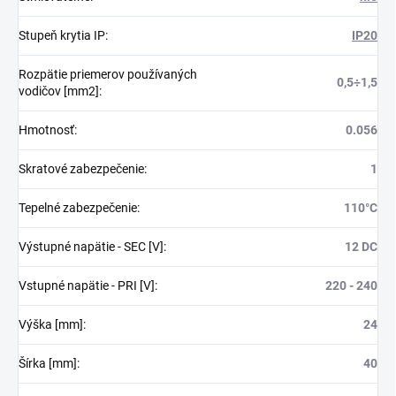
Stupeň krytia IP
:
IP20
Rozpätie priemerov používaných
0,5÷1,5
vodičov [mm2]
:
Hmotnosť
:
0.056
Skratové zabezpečenie
:
1
Tepelné zabezpečenie
:
110°C
Výstupné napätie - SEC [V]
:
12 DC
Vstupné napätie - PRI [V]
:
220 - 240
Výška [mm]
:
24
Šírka [mm]
:
40