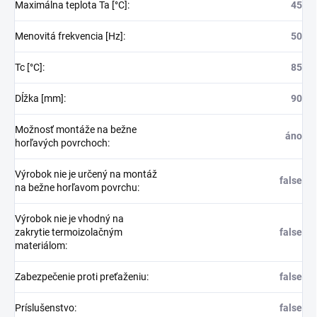
Maximálna teplota Ta [°C]
:
45
Menovitá frekvencia [Hz]
:
50
Tc [°C]
:
85
Dĺžka [mm]
:
90
Možnosť montáže na bežne
áno
horľavých povrchoch
:
Výrobok nie je určený na montáž
false
na bežne horľavom povrchu
:
Výrobok nie je vhodný na
zakrytie termoizolačným
false
materiálom
:
Zabezpečenie proti preťaženiu
:
false
Príslušenstvo
:
false