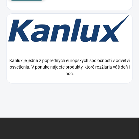
Kanlux je jedna z popredných európskych spoločností v odvetví
osvetlenia. V ponuke nájdete produkty, ktoré rozžiaria váš deň i
noc.
Z
á
p