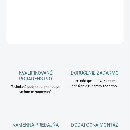
cena:
−
+
Pridať do košíka
OPÝTAŤ SA
KVALIFIKOVANÉ
DORUČENIE ZADARMO
PORADENSTVO
Pri nákupe nad 49€ máte
doručenie kuriérom zadarmo.
Technická podpora a pomoc pri
vašom rozhodovaní.
KAMENNÁ PREDAJŇA
DODATOČNÁ MONTÁŽ