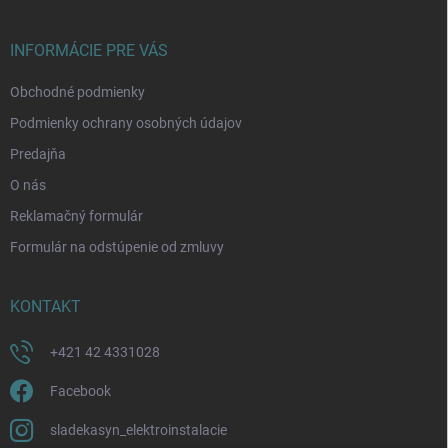
ä
t
i
INFORMÁCIE PRE VÁS
e
Obchodné podmienky
Podmienky ochrany osobných údajov
Predajňa
O nás
Reklamačný formulár
Formulár na odstúpenie od zmluvy
KONTAKT
+421 42 4331028
Facebook
sladekasyn_elektroinstalacie