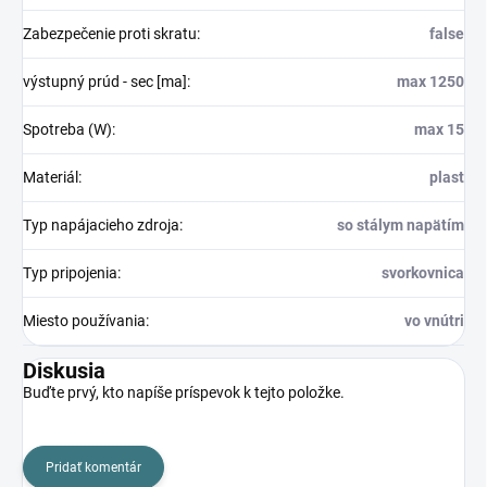
Zabezpečenie proti skratu
:
false
výstupný prúd - sec [ma]
:
max 1250
Spotreba (W)
:
max 15
Materiál
:
plast
Typ napájacieho zdroja
:
so stálym napätím
Typ pripojenia
:
svorkovnica
Miesto používania
:
vo vnútri
Diskusia
Buďte prvý, kto napíše príspevok k tejto položke.
Pridať komentár