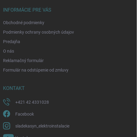
t
i
INFORMÁCIE PRE VÁS
e
Obchodné podmienky
Podmienky ochrany osobných údajov
Predajňa
O nás
Reklamačný formulár
Formulár na odstúpenie od zmluvy
KONTAKT
+421 42 4331028
Facebook
sladekasyn_elektroinstalacie