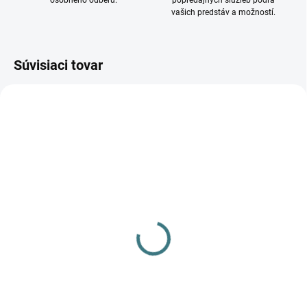
osobného odberu.
popredajných služieb podľa
vašich predstáv a možností.
Súvisiaci tovar
DOSTUPNÉ - SKLADOM U
DODÁVATEĽA
Stojanové svietidlo
EVALO FL 3xGU10 W-SR
35787
96,43 €