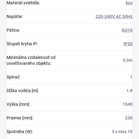
Materiál svietidla
:
kov
Napätie
:
220-240V AC 50Hz
Pätica
:
GU10
Stupeň krytia IP
:
IP20
Minimálna vzdialenosť od
0,5m
osvetľovaného objektu
:
Spínač
:
1
Dĺžka vodiča [m]
:
1.8
Výška [mm]
:
1540
Priemer [mm]
:
230
Spotreba (W)
:
3 x max 10