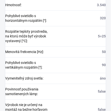
Hmotnosť
:
3.540
Pohyblivé svietidlo s
320
horizontálnym rozpätím [°]
:
Rozpätie teploty prostredia,
na ktorú môže byť výrobok
5÷25
vystavený [°C]
:
Menovitá frekvencia [Hz]
:
50
Pohyblivé svietidlo s
90
vertikálnym rozpätím [°]
:
Vymeniteľný zdroj svetla
:
áno
Povinnosť používania
false
samotienených lámp
:
Výrobok nie je určený na
montáž na bežne horľavom
false