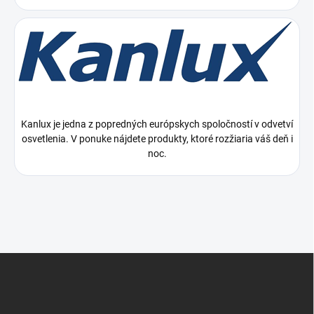
Kanlux je jedna z popredných európskych spoločností v odvetví
osvetlenia. V ponuke nájdete produkty, ktoré rozžiaria váš deň i
noc.
Z
á
p
ä