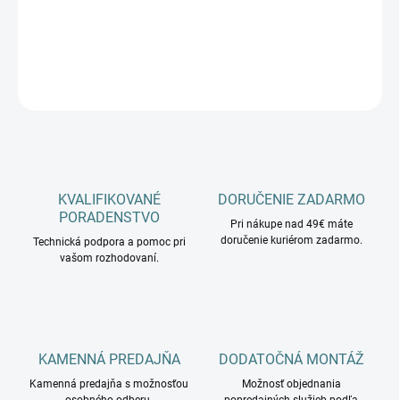
−
+
Pridať do košíka
OPÝTAŤ SA
KVALIFIKOVANÉ
DORUČENIE ZADARMO
PORADENSTVO
Pri nákupe nad 49€ máte
doručenie kuriérom zadarmo.
Technická podpora a pomoc pri
vašom rozhodovaní.
KAMENNÁ PREDAJŇA
DODATOČNÁ MONTÁŽ
Kamenná predajňa s možnosťou
Možnosť objednania