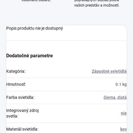
osobného odberu.
popredajných služieb podľa
vašich predstáv a možností.
Popis produktu nie je dostupný
Dodatočné parametre
Kategória
:
Zápustné svietidlá
Hmotnosť
:
0.1 kg
Farba svietidla
:
čierna
,
zlatá
Integrovaný zdroj
nie
svetla
:
Materiál svietidla
:
kov