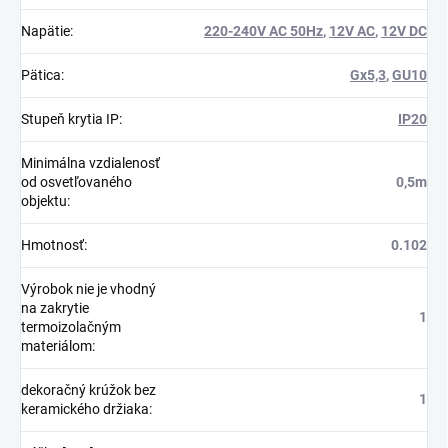
Napätie
:
220-240V AC 50Hz
,
12V AC
,
12V DC
Pätica
:
Gx5,3
,
GU10
Stupeň krytia IP
:
IP20
Minimálna vzdialenosť
od osvetľovaného
0,5m
objektu
:
Hmotnosť
:
0.102
Výrobok nie je vhodný
na zakrytie
1
termoizolačným
materiálom
:
dekoračný krúžok bez
1
keramického držiaka
: