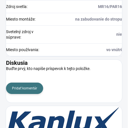
Zdroj svetla
:
MR16/PAR16
Miesto montáže
:
na zabudovanie do stropu
Svetelný zdroj v
nie
súprave
:
Miesto používania
:
vo vnútri
Diskusia
Buďte prvý, kto napíše príspevok k tejto položke.
Pridať komentár