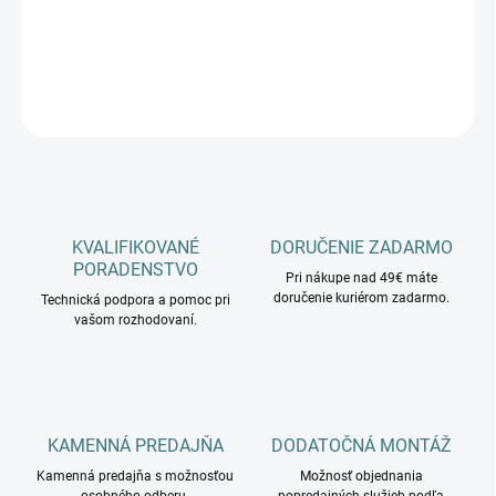
−
+
Pridať do košíka
OPÝTAŤ SA
KVALIFIKOVANÉ
DORUČENIE ZADARMO
PORADENSTVO
Pri nákupe nad 49€ máte
doručenie kuriérom zadarmo.
Technická podpora a pomoc pri
vašom rozhodovaní.
KAMENNÁ PREDAJŇA
DODATOČNÁ MONTÁŽ
Kamenná predajňa s možnosťou
Možnosť objednania