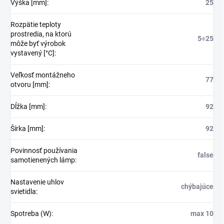
Výška [mm]
:
25
Rozpätie teploty
prostredia, na ktorú
5÷25
môže byť výrobok
vystavený [°C]
:
Veľkosť montážneho
77
otvoru [mm]
:
Dĺžka [mm]
:
92
Šírka [mm]
:
92
Povinnosť používania
false
samotienených lámp
:
Nastavenie uhlov
chýbajúce
svietidla
:
Spotreba (W)
:
max 10