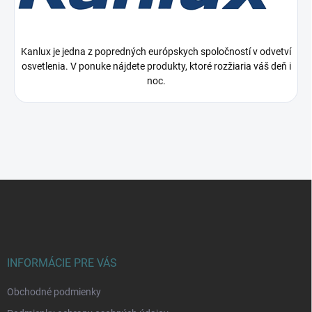
Kanlux je jedna z popredných európskych spoločností v odvetví
osvetlenia. V ponuke nájdete produkty, ktoré rozžiaria váš deň i
noc.
Z
á
p
ä
t
i
INFORMÁCIE PRE VÁS
e
Obchodné podmienky