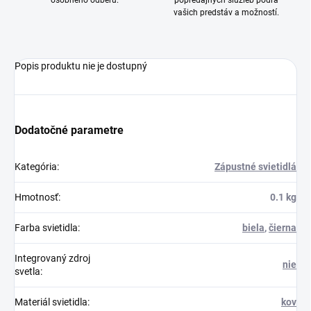
osobného odberu.
popredajných služieb podľa
vašich predstáv a možností.
Popis produktu nie je dostupný
Dodatočné parametre
Kategória
:
Zápustné svietidlá
Hmotnosť
:
0.1 kg
Farba svietidla
:
biela
,
čierna
Integrovaný zdroj
nie
svetla
:
Materiál svietidla
:
kov