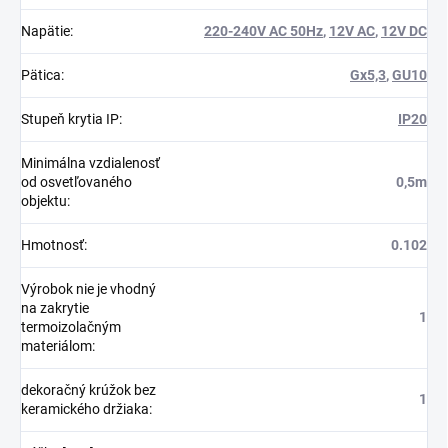
Napätie
:
220-240V AC 50Hz
,
12V AC
,
12V DC
Pätica
:
Gx5,3
,
GU10
Stupeň krytia IP
:
IP20
Minimálna vzdialenosť
od osvetľovaného
0,5m
objektu
:
Hmotnosť
:
0.102
Výrobok nie je vhodný
na zakrytie
1
termoizolačným
materiálom
:
dekoračný krúžok bez
1
keramického držiaka
: