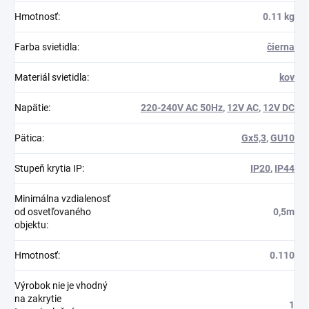
Hmotnosť
:
0.11 kg
Farba svietidla
:
čierna
Materiál svietidla
:
kov
Napätie
:
220-240V AC 50Hz
,
12V AC
,
12V DC
Pätica
:
Gx5,3
,
GU10
Stupeň krytia IP
:
IP20
,
IP44
Minimálna vzdialenosť
od osvetľovaného
0,5m
objektu
:
Hmotnosť
:
0.110
Výrobok nie je vhodný
na zakrytie
1