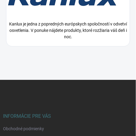
Kanlux je jedna z popredných európskych spoločností v odvetví
osvetlenia. V ponuke nájdete produkty, ktoré rozžiaria váš deň i
noc.
Z
á
p
ä
t
i
INFORMÁCIE PRE VÁS
e
Obchodné podmienky