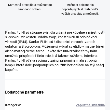
Kamenná predajňa s možnosťou
Možnosť objednania
osobného odberu.
popredajných služieb podľa
vašich predstáv a možností.
Kanlux FLINI sú stropné svietidlá určená pre kúpeľne a miestnosti
s vysokou vlhkosťou. Vďaka svojej konštrukcii sú odolné voči
vlhkosti (IP44). Kanlux FLINI sú k dispozícii v dvoch tvaroch -
guľatom a štvorcovom. Môžeme si vybrať svietidlo v matnej bielej
alebo matnej čiernej farbe. Takéto dve univerzálne farby nám
umožnia prispôsobiť tieto svietidlá takmer každému interiéru.
Kanlux FLINI vďaka svojmu dizajnu, pripomína malú stropnú
lampu, ktorá ďalej podporuje ich použitie bez ohľadu na štýl našej
kúpeľne.
Dodatočné parametre
Kategória
:
Zápustné svietidlá