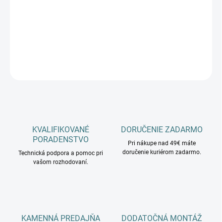
−
+
Pridať do košíka
DETAILNÉ INFORMÁCIE
OPÝTAŤ SA
KVALIFIKOVANÉ
DORUČENIE ZADARMO
PORADENSTVO
Pri nákupe nad 49€ máte
doručenie kuriérom zadarmo.
Technická podpora a pomoc pri
vašom rozhodovaní.
KAMENNÁ PREDAJŇA
DODATOČNÁ MONTÁŽ