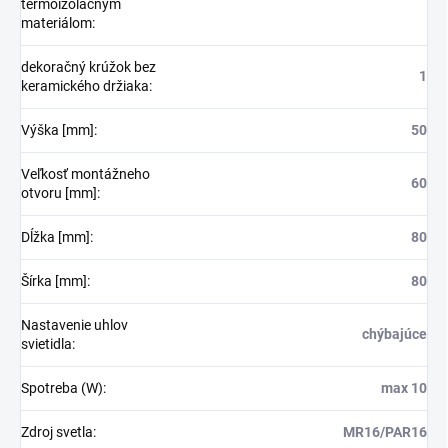
termoizolačným
materiálom
:
dekoračný krúžok bez
1
keramického držiaka
:
Výška [mm]
:
50
Veľkosť montážneho
60
otvoru [mm]
:
Dĺžka [mm]
:
80
Šírka [mm]
:
80
Nastavenie uhlov
chýbajúce
svietidla
:
Spotreba (W)
:
max 10
Zdroj svetla
:
MR16/PAR16