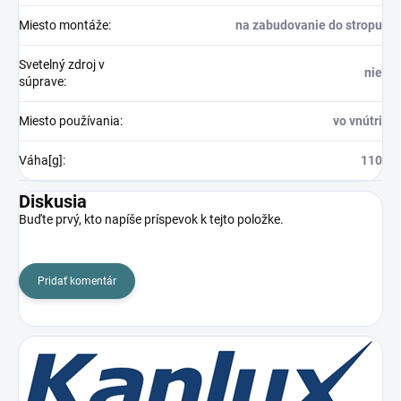
Miesto montáže
:
na zabudovanie do stropu
Svetelný zdroj v
nie
súprave
:
Miesto používania
:
vo vnútri
Váha[g]
:
110
Diskusia
Buďte prvý, kto napíše príspevok k tejto položke.
Pridať komentár