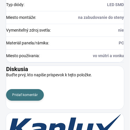
Typ diódy
:
LED SMD
Miesto montáže
:
na zabudovanie do steny
Vymeniteľný zdroj svetla
:
nie
Materiál panela/rámika
:
PC
Miesto používania
:
vo vnútri a vonku
Diskusia
Buďte prvý, kto napíše príspevok k tejto položke.
Pridať komentár