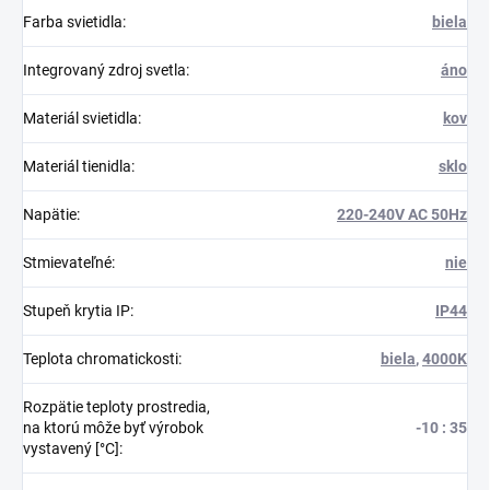
Farba svietidla
:
biela
Integrovaný zdroj svetla
:
áno
Materiál svietidla
:
kov
Materiál tienidla
:
sklo
Napätie
:
220-240V AC 50Hz
Stmievateľné
:
nie
Stupeň krytia IP
:
IP44
Teplota chromatickosti
:
biela
,
4000K
Rozpätie teploty prostredia,
na ktorú môže byť výrobok
-10 : 35
vystavený [°C]
: