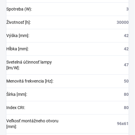
Spotreba (W)
:
3
Životnosť [h]
:
30000
Výška [mm]
:
42
Hĺbka [mm]
:
42
Svetelná účinnosť lampy
47
[lm/W]
:
Menovitá frekvencia [Hz]
:
50
Šírka [mm]
:
80
Index CRI
:
80
Veľkosť montážneho otvoru
96x61
[mm]
: