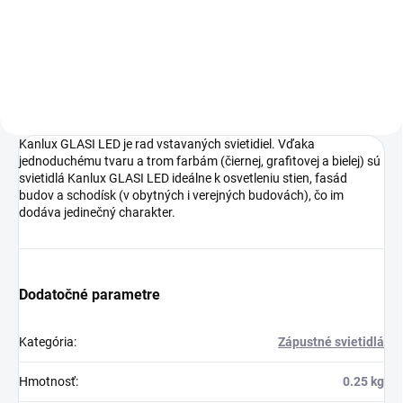
Do košíka
Kanlux GLASI LED je rad vstavaných svietidiel. Vďaka
jednoduchému tvaru a trom farbám (čiernej, grafitovej a bielej) sú
svietidlá Kanlux GLASI LED ideálne k osvetleniu stien, fasád
budov a schodísk (v obytných i verejných budovách), čo im
dodáva jedinečný charakter.
Dodatočné parametre
Kategória
:
Zápustné svietidlá
Hmotnosť
:
0.25 kg