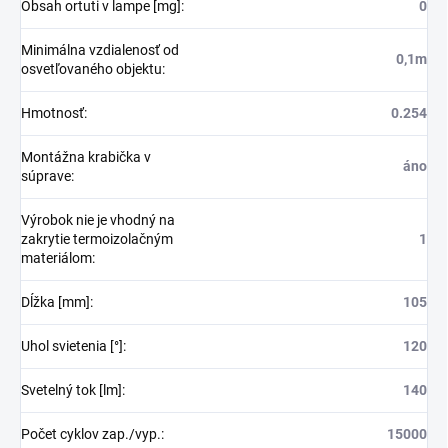
Obsah ortuti v lampe [mg]
:
0
Minimálna vzdialenosť od
0,1m
osvetľovaného objektu
:
Hmotnosť
:
0.254
Montážna krabička v
áno
súprave
:
Výrobok nie je vhodný na
zakrytie termoizolačným
1
materiálom
:
Dĺžka [mm]
:
105
Uhol svietenia [°]
:
120
Svetelný tok [lm]
:
140
Počet cyklov zap./vyp.
:
15000