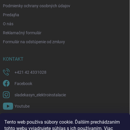
Podmienky ochrany osobných údajov
Predajňa
O nás
Reklamačný formulár
Formulár na odstúpenie od zmluvy
KONTAKT
+421 42 4331028
Facebook
sladekasyn_elektroinstalacie
Youtube
FACEBOOK
Tento web používa súbory cookie. Ďalším prechádzaním
tohto webu vyjadrujete súhlas s ich používaním. Viac