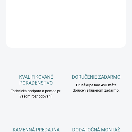
−
+
Pridať do košíka
DETAILNÉ INFORMÁCIE
OPÝTAŤ SA
KVALIFIKOVANÉ
DORUČENIE ZADARMO
PORADENSTVO
Pri nákupe nad 49€ máte
doručenie kuriérom zadarmo.
Technická podpora a pomoc pri
vašom rozhodovaní.
KAMENNÁ PREDAJŇA
DODATOČNÁ MONTÁŽ