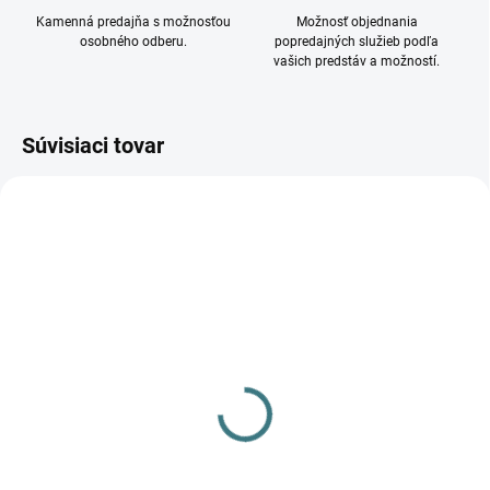
Kamenná predajňa s možnosťou
Možnosť objednania
osobného odberu.
popredajných služieb podľa
vašich predstáv a možností.
Súvisiaci tovar
VYPREDANÉ
Vstavané LED svietidlo
GLASI LED 3W P WW-W
33690
22,61 €