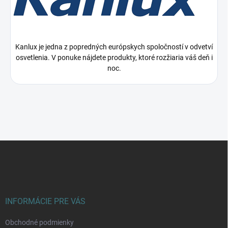
Kanlux je jedna z popredných európskych spoločností v odvetví
osvetlenia. V ponuke nájdete produkty, ktoré rozžiaria váš deň i
noc.
Z
á
p
ä
t
i
INFORMÁCIE PRE VÁS
e
Obchodné podmienky