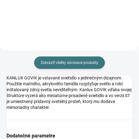
12,85 €
16,48 €
Do košíka
Do košíka
Zobraziť všetky súvisiace produkty
KANLUX GOVIK je vstavané svietidlo s jedinečným dizajnom.
Použitie matného, akrylového tienidla rozptyľuje svetlo a robí
inštalovaný zdroj svetla neviditeľným. Kanlux GOVIK vďaka svojej
štruktúre vyzerá ako miniatúrne prisadené svietidlo a vo verzii ST
je umiestnený prídavný svetelný prsteň, ktorý mu dodáva
mimoriadny charakter.
Dodatočné parametre