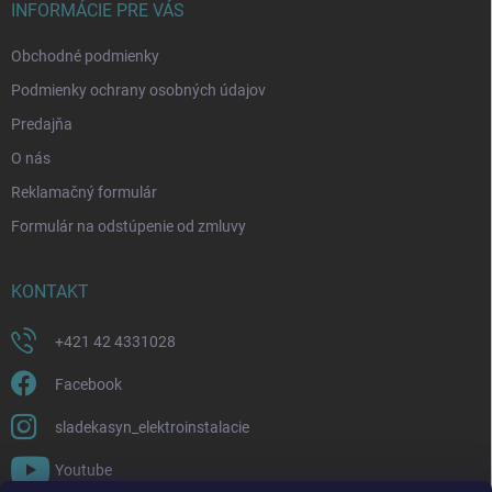
i
INFORMÁCIE PRE VÁS
e
Obchodné podmienky
Podmienky ochrany osobných údajov
Predajňa
O nás
Reklamačný formulár
Formulár na odstúpenie od zmluvy
KONTAKT
+421 42 4331028
Facebook
sladekasyn_elektroinstalacie
Youtube