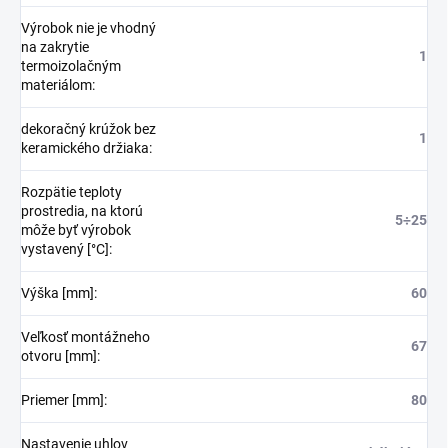
Výrobok nie je vhodný
na zakrytie
1
termoizolačným
materiálom
:
dekoračný krúžok bez
1
keramického držiaka
:
Rozpätie teploty
prostredia, na ktorú
5÷25
môže byť výrobok
vystavený [°C]
:
Výška [mm]
:
60
Veľkosť montážneho
67
otvoru [mm]
:
Priemer [mm]
:
80
Nastavenie uhlov