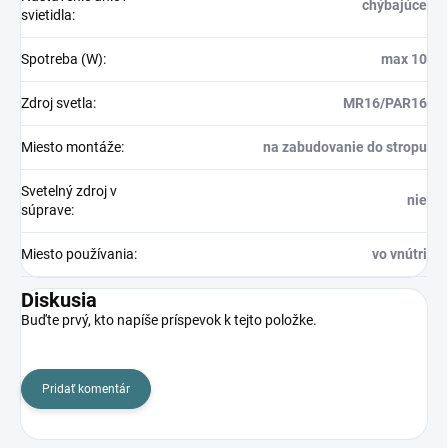
chýbajúce
svietidla
:
Spotreba (W)
:
max 10
Zdroj svetla
:
MR16/PAR16
Miesto montáže
:
na zabudovanie do stropu
Svetelný zdroj v
nie
súprave
:
Miesto používania
:
vo vnútri
Diskusia
Buďte prvý, kto napíše príspevok k tejto položke.
Pridať komentár