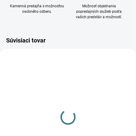
Kamenná predajňa s možnosťou
Možnosť objednania
osobného odberu.
popredajných služieb podľa
vašich predstáv a možností.
Súvisiaci tovar
DOSTUPNÉ - SKLADOM U
DOSTUPNÉ - SKLADOM U
DODÁVATEĽA
DODÁVATEĽA
Ozdobný prsteň-
Ozdobný prsteň-
komponent svietidlo
komponent svietidlo
GOVIK DSO-W 29235
GOVIK DSO-W/G 29231