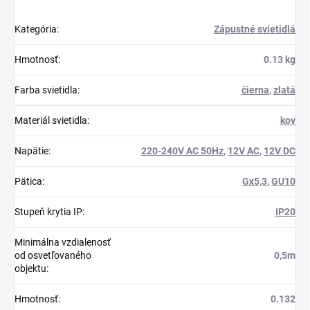
Kategória
:
Zápustné svietidlá
Hmotnosť
:
0.13 kg
Farba svietidla
:
čierna
,
zlatá
Materiál svietidla
:
kov
Napätie
:
220-240V AC 50Hz
,
12V AC
,
12V DC
Pätica
:
Gx5,3
,
GU10
Stupeň krytia IP
:
IP20
Minimálna vzdialenosť
od osvetľovaného
0,5m
objektu
:
Hmotnosť
:
0.132