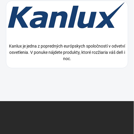
Kanlux je jedna z popredných európskych spoločností v odvetví
osvetlenia. V ponuke nájdete produkty, ktoré rozžiaria váš deň i
noc.
Z
á
p
ä
t