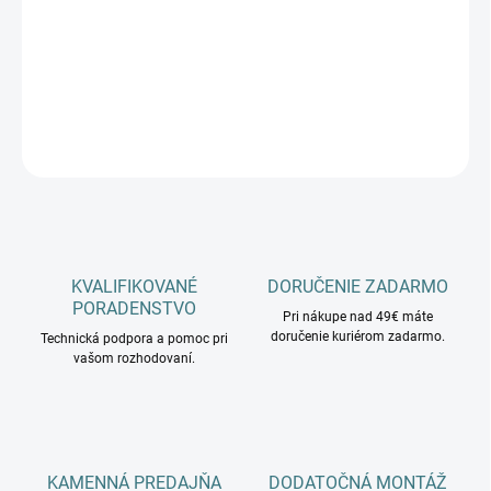
−
+
Pridať do košíka
DETAILNÉ INFORMÁCIE
OPÝTAŤ SA
KVALIFIKOVANÉ
DORUČENIE ZADARMO
PORADENSTVO
Pri nákupe nad 49€ máte
doručenie kuriérom zadarmo.
Technická podpora a pomoc pri
vašom rozhodovaní.
KAMENNÁ PREDAJŇA
DODATOČNÁ MONTÁŽ