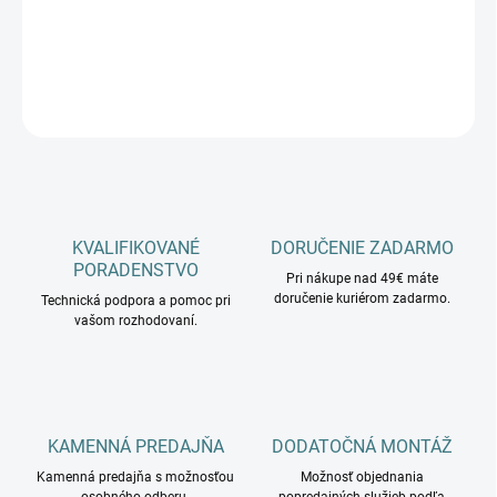
−
+
Pridať do košíka
OPÝTAŤ SA
KVALIFIKOVANÉ
DORUČENIE ZADARMO
PORADENSTVO
Pri nákupe nad 49€ máte
doručenie kuriérom zadarmo.
Technická podpora a pomoc pri
vašom rozhodovaní.
KAMENNÁ PREDAJŇA
DODATOČNÁ MONTÁŽ
Kamenná predajňa s možnosťou
Možnosť objednania