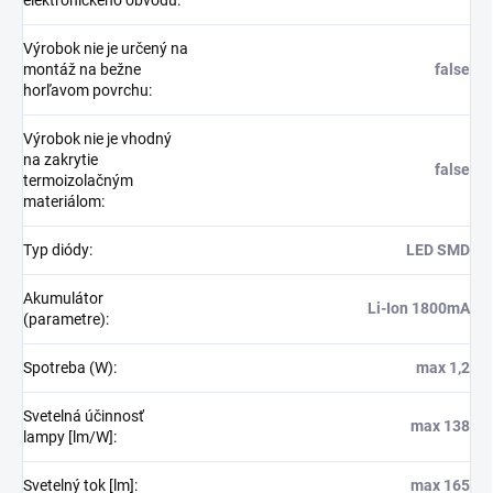
Výrobok nie je určený na
montáž na bežne
false
horľavom povrchu
:
Výrobok nie je vhodný
na zakrytie
false
termoizolačným
materiálom
:
Typ diódy
:
LED SMD
Akumulátor
Li-Ion 1800mA
(parametre)
:
Spotreba (W)
:
max 1,2
Svetelná účinnosť
max 138
lampy [lm/W]
:
Svetelný tok [lm]
:
max 165