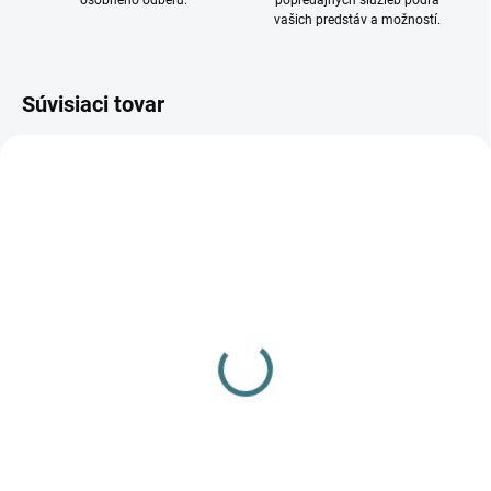
osobného odberu.
popredajných služieb podľa
vašich predstáv a možností.
Súvisiaci tovar
DOSTUPNÉ - SKLADOM U
DOSTUPNÉ - SKLADOM U
DODÁVATEĽA
DODÁVATEĽA
Stolové svietidlo INITA
Stolové svietidlo INITA
LED IP54 B 36321
LED IP54 GN 36320
55,21 €
55,21 €
Do košíka
Do košíka