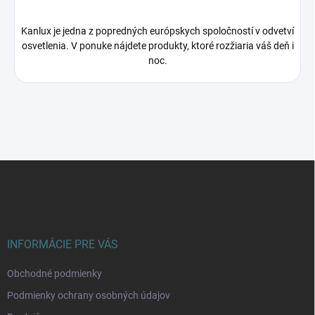
Kanlux je jedna z popredných európskych spoločností v odvetví
osvetlenia. V ponuke nájdete produkty, ktoré rozžiaria váš deň i
noc.
Z
á
p
ä
t
i
INFORMÁCIE PRE VÁS
e
Obchodné podmienky
Podmienky ochrany osobných údajov