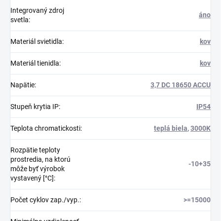
Integrovaný zdroj
áno
svetla
:
Materiál svietidla
:
kov
Materiál tienidla
:
kov
Napätie
:
3,7 DC 18650 ACCU
Stupeň krytia IP
:
IP54
Teplota chromatickosti
:
teplá biela
,
3000K
Rozpätie teploty
prostredia, na ktorú
-10+35
môže byť výrobok
vystavený [°C]
:
Počet cyklov zap./vyp.
:
>=15000