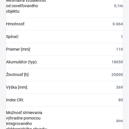
Minimálna vzdialenosť
od osvetľovaného
0,1m
objektu
:
Hmotnosť
:
0.664
Spínač
:
1
Priemer [mm]
:
110
Akumulátor (typ)
:
18650
Životnosť [h]
:
25000
Výška [mm]
:
369
Index CRI
:
80
Možnosť stmievania
výhradne pomocou
áno
integrovaného
elektronického obvodu
: