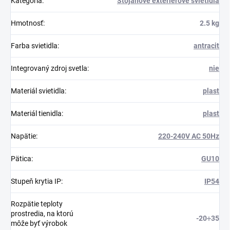
Kategória
:
Stojanové exteriérové svietidlá
Hmotnosť
:
2.5 kg
Farba svietidla
:
antracit
Integrovaný zdroj svetla
:
nie
Materiál svietidla
:
plast
Materiál tienidla
:
plast
Napätie
:
220-240V AC 50Hz
Pätica
:
GU10
Stupeň krytia IP
:
IP54
Rozpätie teploty
prostredia, na ktorú
-20÷35
môže byť výrobok