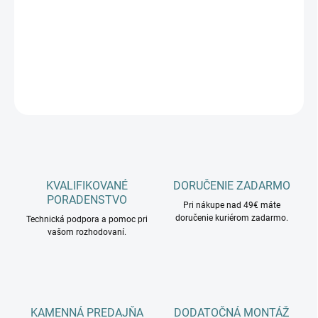
−
+
Pridať do košíka
DETAILNÉ INFORMÁCIE
OPÝTAŤ SA
KVALIFIKOVANÉ
DORUČENIE ZADARMO
PORADENSTVO
Pri nákupe nad 49€ máte
doručenie kuriérom zadarmo.
Technická podpora a pomoc pri
vašom rozhodovaní.
KAMENNÁ PREDAJŇA
DODATOČNÁ MONTÁŽ