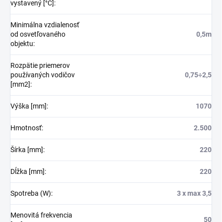
vystavený [°C]
:
Minimálna vzdialenosť
od osvetľovaného
0,5m
objektu
:
Rozpätie priemerov
používaných vodičov
0,75÷2,5
[mm2]
:
Výška [mm]
:
1070
Hmotnosť
:
2.500
Šírka [mm]
:
220
Dĺžka [mm]
:
220
Spotreba (W)
:
3 x max 3,5
Menovitá frekvencia
50