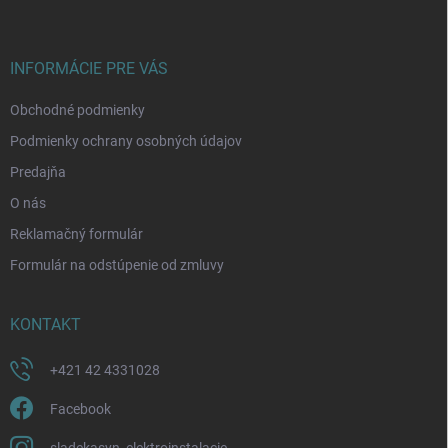
p
ä
t
i
INFORMÁCIE PRE VÁS
e
Obchodné podmienky
Podmienky ochrany osobných údajov
Predajňa
O nás
Reklamačný formulár
Formulár na odstúpenie od zmluvy
KONTAKT
+421 42 4331028
Facebook
sladekasyn_elektroinstalacie