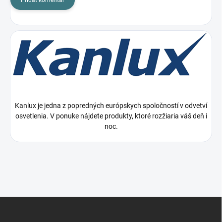
Kanlux je jedna z popredných európskych spoločností v odvetví
osvetlenia. V ponuke nájdete produkty, ktoré rozžiaria váš deň i
noc.
Z
á