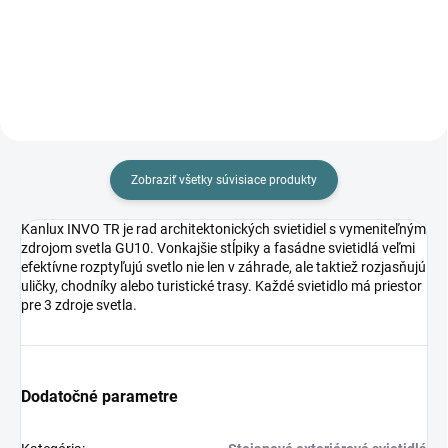
Do košíka
Do košíka
Zobraziť všetky súvisiace produkty
Kanlux INVO TR je rad architektonických svietidiel s vymeniteľným
zdrojom svetla GU10. Vonkajšie stĺpiky a fasádne svietidlá veľmi
efektívne rozptyľujú svetlo nie len v záhrade, ale taktiež rozjasňujú
uličky, chodníky alebo turistické trasy. Každé svietidlo má priestor
pre 3 zdroje svetla.
Dodatočné parametre