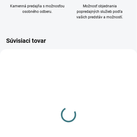
Kamenná predajňa s možnosťou
Možnosť objednania
osobného odberu.
popredajných služieb podľa
vašich predstáv a možností.
Súvisiaci tovar
DOSTUPNÉ - SKLADOM U
VYPREDANÉ
DODÁVATEĽA
Vonkajšie svietidlo INVO
Vonkajšie svietidlo INVO
TR EL-53-O-GR 29174
TR 77-O-GR 29176
144,38 €
174,77 €