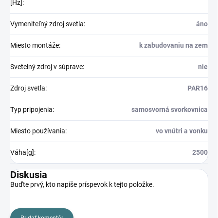
[Hz]
:
Vymeniteľný zdroj svetla
:
áno
Miesto montáže
:
k zabudovaniu na zem
Svetelný zdroj v súprave
:
nie
Zdroj svetla
:
PAR16
Typ pripojenia
:
samosvorná svorkovnica
Miesto používania
:
vo vnútri a vonku
Váha[g]
:
2500
Diskusia
Buďte prvý, kto napíše príspevok k tejto položke.
Pridať komentár