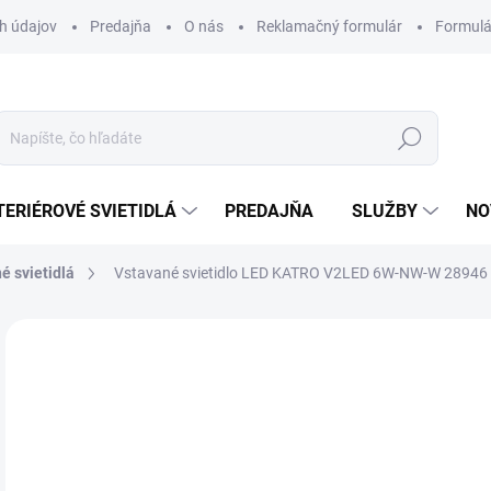
h údajov
Predajňa
O nás
Reklamačný formulár
Formulá
Hľadať
TERIÉROVÉ SVIETIDLÁ
PREDAJŇA
SLUŽBY
NO
é svietidlá
Vstavané svietidlo LED KATRO V2LED 6W-NW-W 28946 
Neohodnotené
Podrobnosti hodnotenia
ZNAČKA
16
Jedn
DOS
cena