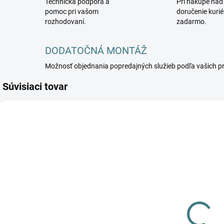
Technická podpora a
Pri nákupe nad
pomoc pri vašom
doručenie kuri
rozhodovaní.
zadarmo.
DODATOČNÁ MONTÁŽ
Možnosť objednania popredajných služieb podľa vašich p
Súvisiaci tovar
KANLUX-28943
KANLUX-28939
DOSTUPNÉ -
VYPREDANÉ
SKLADOM U
Vstavané
DODÁVATEĽA
svietidlo LED
Vstavané
KATRO V2LED
svietidlo LED
s