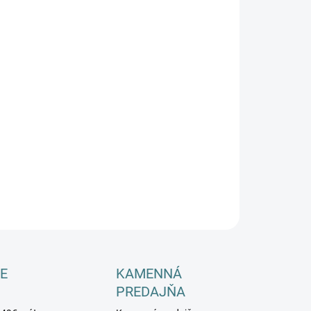
−
+
Pridať do košíka
ILNÉ INFORMÁCIE
OPÝTAŤ SA
E
KAMENNÁ
PREDAJŇA