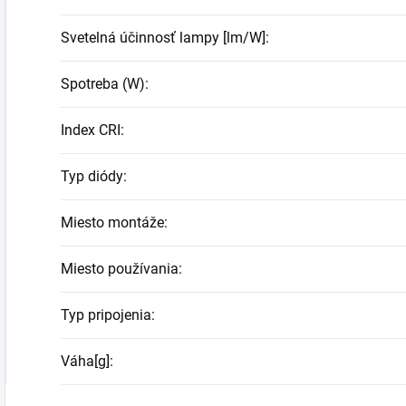
Svetelná účinnosť lampy [lm/W]
:
Spotreba (W)
:
Index CRI
:
Typ diódy
:
Miesto montáže
:
Miesto používania
:
Typ pripojenia
:
Váha[g]
: