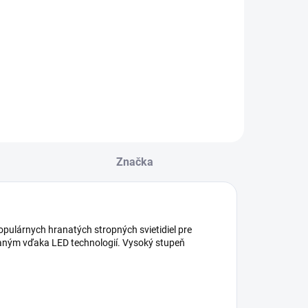
12W-WW-W
KATRO V2LED
19,61 €
28941 (starý
12W-NW-W
19,75 €
kód 25817)
8940 (starý
Do košíka
ód 25815)
Do košíka
Značka
pulárnych hranatých stropných svietidiel pre
skaným vďaka LED technologií. Vysoký stupeň