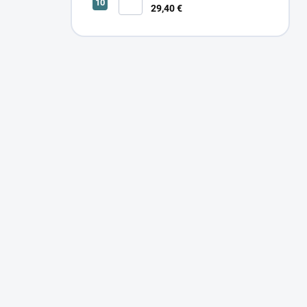
29,40 €
SONOR CCT UP 12W W 24366