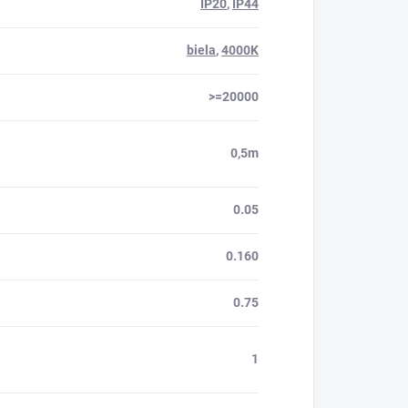
IP20
,
IP44
biela
,
4000K
>=20000
0,5m
0.05
0.160
0.75
1