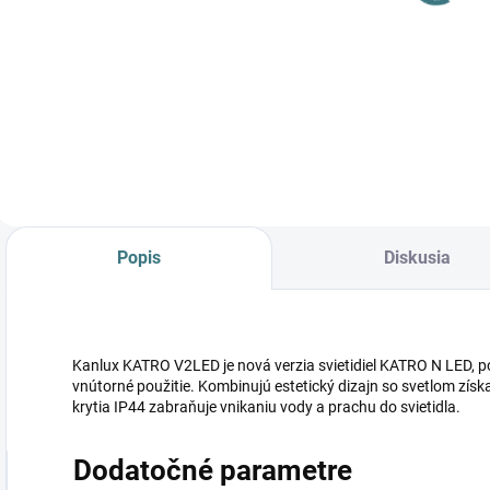
12W-NW-SR
KATRO V2LED
24,88 €
28939 (starý
18W-NW-W
28,66 €
kód 25814)
28943 (starý
2
Do košíka
kód 25819)
k
Do košíka
Popis
Diskusia
Kanlux KATRO V2LED je nová verzia svietidiel KATRO N LED, po
vnútorné použitie. Kombinujú estetický dizajn so svetlom zí
krytia IP44 zabraňuje vnikaniu vody a prachu do svietidla.
Dodatočné parametre