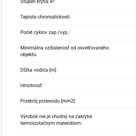
Stupeň krytia IP
:
Teplota chromatickosti
:
Počet cyklov zap./vyp.
:
Minimálna vzdialenosť od osvetľovaného
objektu
:
Dĺžka vodiča [m]
:
Hmotnosť
:
Przekrój przewodu [mm2]
:
Výrobok nie je vhodný na zakrytie
termoizolačným materiálom
: