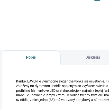
svietidlo
svietidlo
s
LAVEN EL 25
LAVEN 50 GR
41,55 €
58,46 €
GR 36548
36546
Do košíka
Do košíka
Popis
Diskusia
Kanlux LAVEN je výnimočné elegantné vonkajšie osvetlenie. Tie
založený na dymovom tienidle spojeným so zvyškom svietidla 
podtrhnú filamentové LED svetelné zdroje – najmä v teplej fa
uľahčuje upevnenie lampy k zemi. V rodine týchto svietidiel m
svietidla, z nich jedno (SE) má vstavaný pohybový a súmrakov