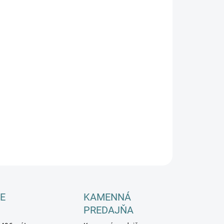
−
+
Pridať do košíka
ILNÉ INFORMÁCIE
OPÝTAŤ SA
E
KAMENNÁ
PREDAJŇA