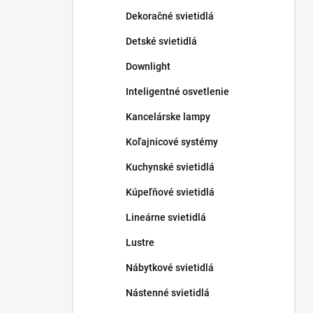
n
Dekoračné svietidlá
e
l
Detské svietidlá
Downlight
Inteligentné osvetlenie
Kancelárske lampy
Koľajnicové systémy
Kuchynské svietidlá
Kúpeľňové svietidlá
Lineárne svietidlá
Lustre
Nábytkové svietidlá
Nástenné svietidlá