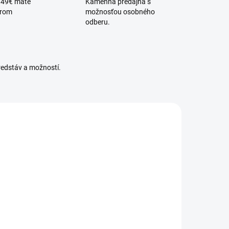
 49€ máte
Kamenná predajňa s
érom
možnosťou osobného
odberu.
redstáv a možností.
KANLUX-36545
DOSTUPNÉ -
SKLADOM U
DODÁVATEĽA
onkajšie
tojanové