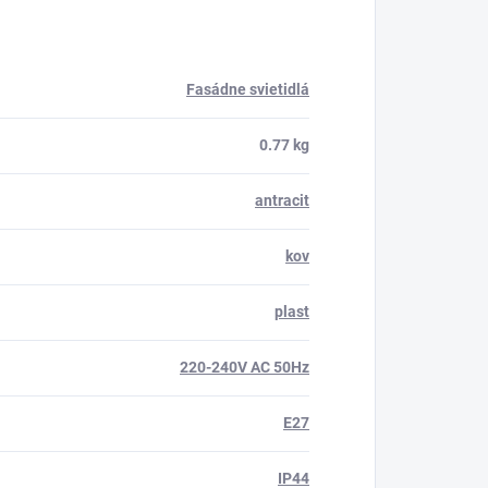
Fasádne svietidlá
0.77 kg
antracit
kov
plast
220-240V AC 50Hz
E27
IP44