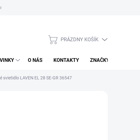
r na odstúpenie od zmluvy
PRÁZDNY KOŠÍK
NÁKUPNÝ
KOŠÍK
VINKY
O NÁS
KONTAKTY
ZNAČKY
é svietidlo LAVEN EL 28 SE-GR 36547
:
KANLUX
,94 €
otková
TUPNÉ - SKLADOM U DODÁVATEĽA
: