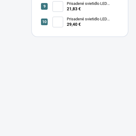
Prisadené svietidlo LED
SONOR CCT UP 6W B 24365
21,83 €
Prisadené svietidlo LED
29,40 €
SONOR CCT UP 12W W 24366