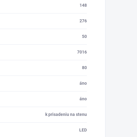
148
276
50
7016
80
áno
áno
k prisadeniu na stenu
LED