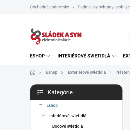
Prejsť
Obchodné podmienky
Podmienky ochrany osobnýc
na
obsah
ESHOP
INTERIÉROVÉ SVIETIDLÁ
EX
Domov
Eshop
Exteriérové svietidlá
Nástenn
B
Kategórie
o
Preskočiť
č
kategórie
n
Eshop
ý
Interiérové svietidlá
p
a
Bodové svietidlá