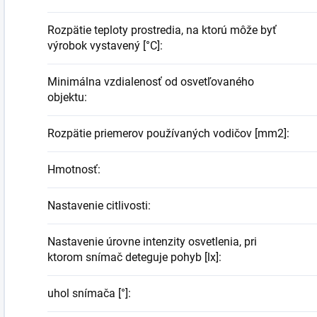
Rozpätie teploty prostredia, na ktorú môže byť
výrobok vystavený [°C]
:
Minimálna vzdialenosť od osvetľovaného
objektu
:
Rozpätie priemerov používaných vodičov [mm2]
:
Hmotnosť
:
Nastavenie citlivosti
:
Nastavenie úrovne intenzity osvetlenia, pri
ktorom snímač deteguje pohyb [lx]
:
uhol snímača [°]
: