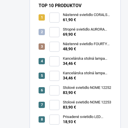
TOP 10 PRODUKTOV
Nástenné svietidlo CORALS
11977
61,90 €
Stropné svietidlo AURORA
11971
69,90 €
Nástenné svietidlo FOURTY
WALL S 10888
48,90 €
Kancelárska stolná lampa
PIXA KT-40-GR BL 90420
34,46 €
Kancelárska stolná lampa
PIXA KT-40-BE 90419
34,46 €
Stolové svietidlo NOME 12252
83,90 €
Stolové svietidlo NOME 12253
83,90 €
Prisadené svietidlo LED
18,93 €
SONOR CCT UP 6W W 24364