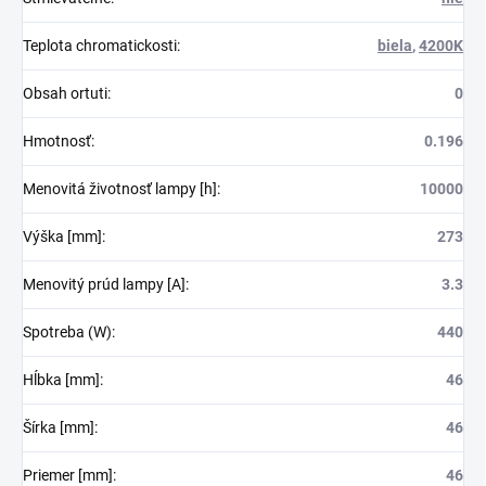
Teplota chromatickosti
:
biela
,
4200K
Obsah ortuti
:
0
Hmotnosť
:
0.196
Menovitá životnosť lampy [h]
:
10000
Výška [mm]
:
273
Menovitý prúd lampy [A]
:
3.3
Spotreba (W)
:
440
Hĺbka [mm]
:
46
Šírka [mm]
:
46
Priemer [mm]
:
46