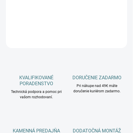
−
+
Pridať do košíka
DETAILNÉ INFORMÁCIE
OPÝTAŤ SA
KVALIFIKOVANÉ
DORUČENIE ZADARMO
PORADENSTVO
Pri nákupe nad 49€ máte
doručenie kuriérom zadarmo.
Technická podpora a pomoc pri
vašom rozhodovaní.
KAMENNÁ PREDAJŇA
DODATOČNÁ MONTÁŽ