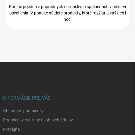
Kanlux je jedna z popredných európskych spoločností v odvetví
osvetlenia. V ponuke nájdete produkty, ktoré rozžiaria váš deň i
noc.
Z
á
p
ä
t
i
INFORMÁCIE PRE VÁS
e
Obchodné podmienky
Podmienky ochrany osobných údajov
Predajňa