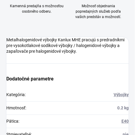
Kamenná predajňa s možnosťou
Možnosť objednania
osobného odberu.
popredajných služieb podľa
vašich predstáv a možností.
Metalhalogenidové výbojky Kanlux MHE pracujú s predradníkmi
pre vysokotlakové sodíkové výbojky / halogenidové výbojky a
zapaľovače pre halogenidové výbojky.
Dodatočné parametre
Kategória
:
Výbojky
Hmotnosť
:
0.2 kg
Pätica
:
E40
Stmievateľné
:
nie