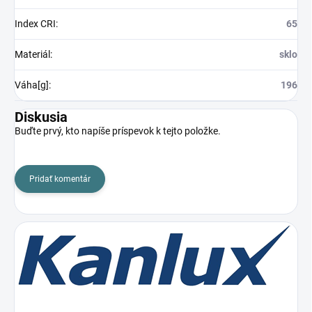
Index CRI
:
65
Materiál
:
sklo
Váha[g]
:
196
Diskusia
Buďte prvý, kto napíše príspevok k tejto položke.
Pridať komentár