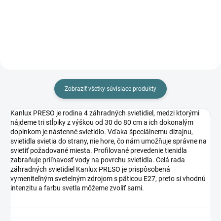
Do košíka
Do košíka
Zobraziť všetky súvisiace produkty
Kanlux PRESO je rodina 4 záhradných svietidiel, medzi ktorými
nájdeme tri stĺpiky z výškou od 30 do 80 cm a ich dokonalým
doplnkom je nástenné svietidlo. Vďaka špeciálnemu dizajnu,
svietidla svietia do strany, nie hore, čo nám umožňuje správne na
svietiť požadované miesta. Profilované prevedenie tienidla
zabraňuje priľnavosť vody na povrchu svietidla. Celá rada
záhradných svietidiel Kanlux PRESO je prispôsobená
vymeniteľným svetelným zdrojom s päticou E27, preto si vhodnú
intenzitu a farbu svetla môžeme zvoliť sami.