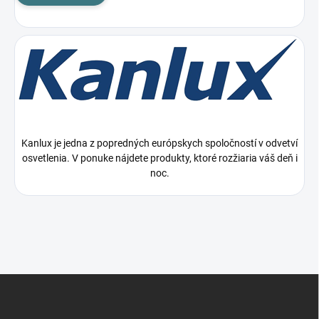
Kanlux je jedna z popredných európskych spoločností v odvetví
osvetlenia. V ponuke nájdete produkty, ktoré rozžiaria váš deň i
noc.
Z
á
p