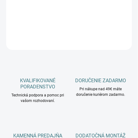
−
+
Pridať do košíka
DETAILNÉ INFORMÁCIE
OPÝTAŤ SA
KVALIFIKOVANÉ
DORUČENIE ZADARMO
PORADENSTVO
Pri nákupe nad 49€ máte
doručenie kuriérom zadarmo.
Technická podpora a pomoc pri
vašom rozhodovaní.
KAMENNÁ PREDAJŇA
DODATOČNÁ MONTÁŽ