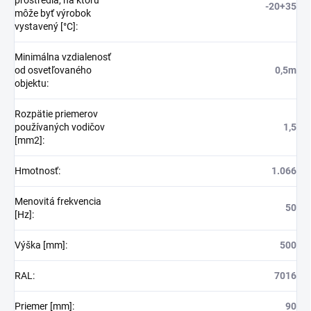
-20+35
môže byť výrobok
vystavený [°C]
:
Minimálna vzdialenosť
od osvetľovaného
0,5m
objektu
:
Rozpätie priemerov
používaných vodičov
1,5
[mm2]
:
Hmotnosť
:
1.066
Menovitá frekvencia
50
[Hz]
:
Výška [mm]
:
500
RAL
:
7016
Priemer [mm]
:
90