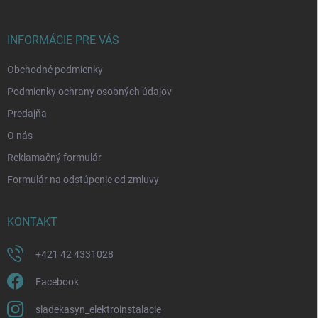
ä
t
i
INFORMÁCIE PRE VÁS
e
Obchodné podmienky
Podmienky ochrany osobných údajov
Predajňa
O nás
Reklamačný formulár
Formulár na odstúpenie od zmluvy
KONTAKT
+421 42 4331028
Facebook
sladekasyn_elektroinstalacie