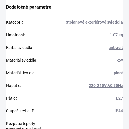
Dodatočné parametre
Kategória
:
Stojanové exteriérové svietidlá
Hmotnosť
:
1.07 kg
Farba svietidla
:
antracit
Materiál svietidla
:
kov
Materiál tienidla
:
plast
Napätie
:
220-240V AC 50Hz
Pätica
:
E27
Stupeň krytia IP
:
IP44
Rozpätie teploty
prostredia, na ktorú