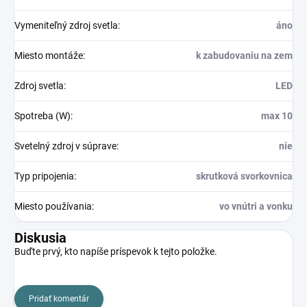
Vymeniteľný zdroj svetla
:
áno
Miesto montáže
:
k zabudovaniu na zem
Zdroj svetla
:
LED
Spotreba (W)
:
max 10
Svetelný zdroj v súprave
:
nie
Typ pripojenia
:
skrutková svorkovnica
Miesto používania
:
vo vnútri a vonku
Diskusia
Buďte prvý, kto napíše príspevok k tejto položke.
Pridať komentár