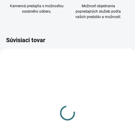
Kamenná predajňa s možnosťou
Možnosť objednania
osobného odberu.
popredajných služieb podľa
vašich predstáv a možností.
Súvisiaci tovar
DOSTUPNÉ - SKLADOM U
VYPREDANÉ
DODÁVATEĽA
Záhradné svietidlo
Záhradné svietidlo
PRESO EL 18 GR 36543
PRESO 80 GR 36540
29,62 €
68,66 €