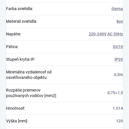
Farba svietidla
:
čierna
Materiál svietidla
:
kov
Napätie
:
220-240V AC 50Hz
Pätica
:
GU10
Stupeň krytia IP
:
IP20
Minimálna vzdialenosť od
0,5m
osvetľovaného objektu
:
Rozpätie priemerov
0,75÷1,5
používaných vodičov [mm2]
:
Hmotnosť
:
1.014
Výška [mm]
:
120