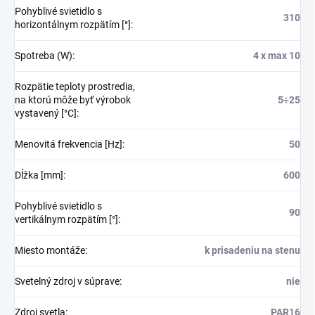
Pohyblivé svietidlo s
310
horizontálnym rozpätím [°]
:
Spotreba (W)
:
4 x max 10
Rozpätie teploty prostredia,
na ktorú môže byť výrobok
5÷25
vystavený [°C]
:
Menovitá frekvencia [Hz]
:
50
Dĺžka [mm]
:
600
Pohyblivé svietidlo s
90
vertikálnym rozpätím [°]
:
Miesto montáže
:
k prisadeniu na stenu
Svetelný zdroj v súprave
:
nie
Zdroj svetla
:
PAR16