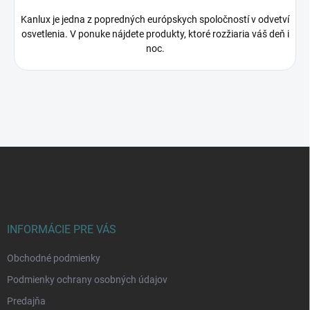
Kanlux je jedna z popredných európskych spoločností v odvetví
osvetlenia. V ponuke nájdete produkty, ktoré rozžiaria váš deň i
noc.
Z
á
p
ä
t
i
INFORMÁCIE PRE VÁS
e
Obchodné podmienky
Podmienky ochrany osobných údajov
Predajňa