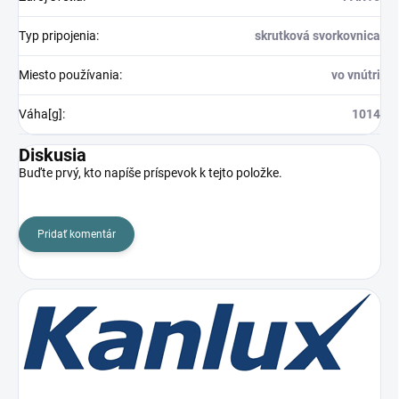
Typ pripojenia
:
skrutková svorkovnica
Miesto používania
:
vo vnútri
Váha[g]
:
1014
Diskusia
Buďte prvý, kto napíše príspevok k tejto položke.
Pridať komentár