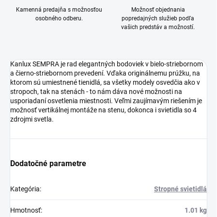
Kamenná predajňa s možnosťou
Možnosť objednania
osobného odberu.
popredajných služieb podľa
vašich predstáv a možností.
Kanlux SEMPRA je rad elegantných bodoviek v bielo-striebornom
a čierno-striebornom prevedení. Vďaka originálnemu prúžku, na
ktorom sú umiestnené tienidlá, sa všetky modely osvedčia ako v
stropoch, tak na stenách - to nám dáva nové možnosti na
usporiadaní osvetlenia miestnosti. Veľmi zaujímavým riešením je
možnosť vertikálnej montáže na stenu, dokonca i svietidla so 4
zdrojmi svetla.
Dodatočné parametre
Kategória
:
Stropné svietidlá
Hmotnosť
:
1.01 kg