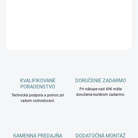
−
+
Pridať do košíka
DETAILNÉ INFORMÁCIE
OPÝTAŤ SA
KVALIFIKOVANÉ
DORUČENIE ZADARMO
PORADENSTVO
Pri nákupe nad 49€ máte
doručenie kuriérom zadarmo.
Technická podpora a pomoc pri
vašom rozhodovaní.
KAMENNÁ PREDAJŇA
DODATOČNÁ MONTÁŽ