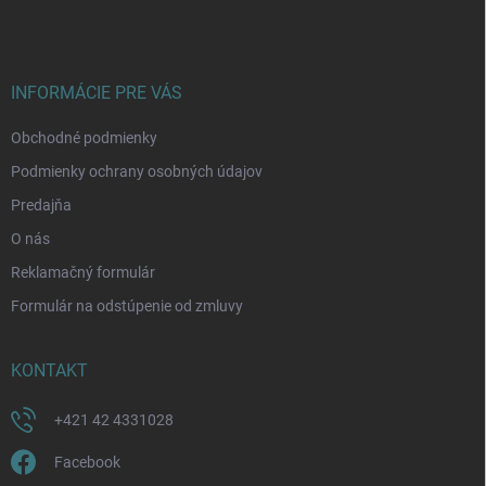
p
ä
t
i
INFORMÁCIE PRE VÁS
e
Obchodné podmienky
Podmienky ochrany osobných údajov
Predajňa
O nás
Reklamačný formulár
Formulár na odstúpenie od zmluvy
KONTAKT
+421 42 4331028
Facebook