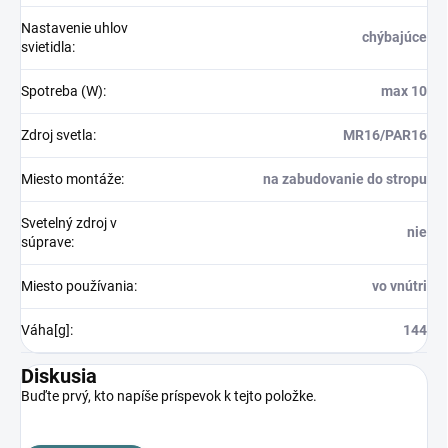
Nastavenie uhlov
chýbajúce
svietidla
:
Spotreba (W)
:
max 10
Zdroj svetla
:
MR16/PAR16
Miesto montáže
:
na zabudovanie do stropu
Svetelný zdroj v
nie
súprave
:
Miesto používania
:
vo vnútri
Váha[g]
:
144
Diskusia
Buďte prvý, kto napíše príspevok k tejto položke.