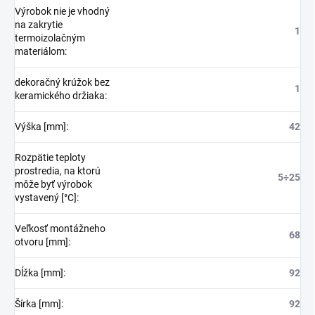
Výrobok nie je vhodný
na zakrytie
1
termoizolačným
materiálom
:
dekoračný krúžok bez
1
keramického držiaka
:
Výška [mm]
:
42
Rozpätie teploty
prostredia, na ktorú
5÷25
môže byť výrobok
vystavený [°C]
:
Veľkosť montážneho
68
otvoru [mm]
:
Dĺžka [mm]
:
92
Šírka [mm]
:
92