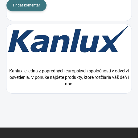
Pridať komentár
Kanlux je jedna z popredných európskych spoločností v odvetví
osvetlenia. V ponuke nájdete produkty, ktoré rozžiaria váš deň i
noc.
Z
á