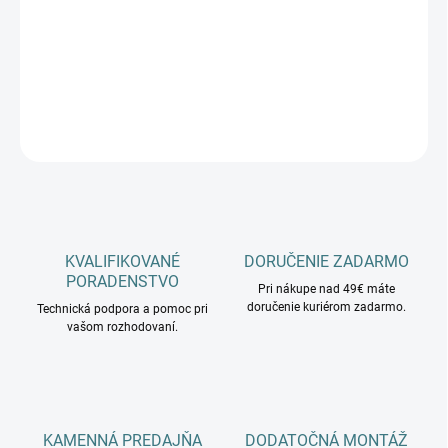
−
+
Pridať do košíka
DETAILNÉ INFORMÁCIE
OPÝTAŤ SA
KVALIFIKOVANÉ
DORUČENIE ZADARMO
PORADENSTVO
Pri nákupe nad 49€ máte
doručenie kuriérom zadarmo.
Technická podpora a pomoc pri
vašom rozhodovaní.
KAMENNÁ PREDAJŇA
DODATOČNÁ MONTÁŽ