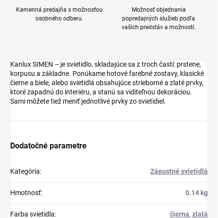
Kamenná predajňa s možnosťou
Možnosť objednania
osobného odberu.
popredajných služieb podľa
vašich predstáv a možností.
Kanlux SIMEN – je svietidlo, skladajúce sa z troch častí: prstene,
korpusu a základne. Ponúkame hotové farebné zostavy, klasické
čierne a biele, alebo svietidlá obsahujúce strieborné a zlaté prvky,
ktoré zapadnú do interiéru, a stanú sa viditeľnou dekoráciou.
Sami môžete tiež meniť jednotlivé prvky zo svietidiel.
Dodatočné parametre
Kategória
:
Zápustné svietidlá
Hmotnosť
:
0.14 kg
Farba svietidla
:
čierna
,
zlatá