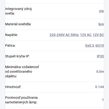
Integrovaný zdroj
nie
svetla
:
Materiál svietidla
:
kov
Napätie
:
220-240V AC 50Hz
,
12V AC
,
12V DC
Pätica
:
Gx5,3
,
GU10
Stupeň krytia IP
:
IP20
Minimálna vzdialenosť
od osvetľovaného
0,5m
objektu
:
Hmotnosť
:
0.144
Povinnosť používania
1
samotienených lámp
: