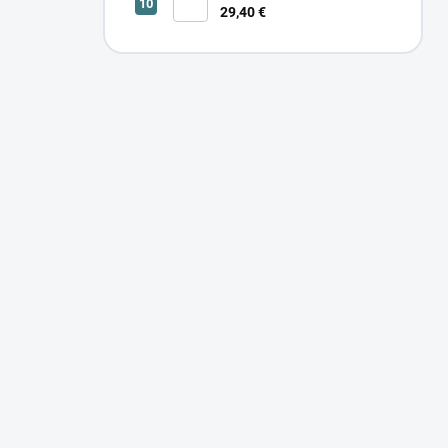
29,40 €
SONOR CCT UP 12W W 24366