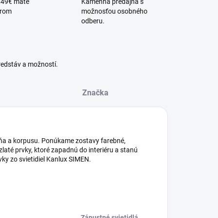
 49€ máte
Kamenná predajňa s
érom
možnosťou osobného
odberu.
redstáv a možností.
Značka
steňa a korpusu. Ponúkame zostavy farebné,
 zlaté prvky, ktoré zapadnú do interiéru a stanú
vky zo svietidiel Kanlux SIMEN.
Zápustné svietidlá