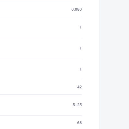
0.080
1
1
1
42
5÷25
68