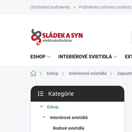
Prejsť
Obchodné podmienky
Podmienky ochrany osobnýc
na
obsah
ESHOP
INTERIÉROVÉ SVIETIDLÁ
EX
Domov
Eshop
Interiérové svietidlá
Zápustn
B
Kategórie
o
Preskočiť
č
kategórie
n
Eshop
ý
Interiérové svietidlá
p
a
Bodové svietidlá