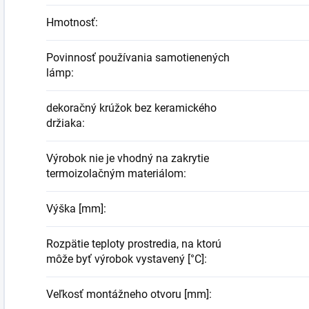
Hmotnosť
:
Povinnosť používania samotienených
lámp
:
dekoračný krúžok bez keramického
držiaka
:
Výrobok nie je vhodný na zakrytie
termoizolačným materiálom
:
Výška [mm]
:
Rozpätie teploty prostredia, na ktorú
môže byť výrobok vystavený [°C]
:
Veľkosť montážneho otvoru [mm]
: