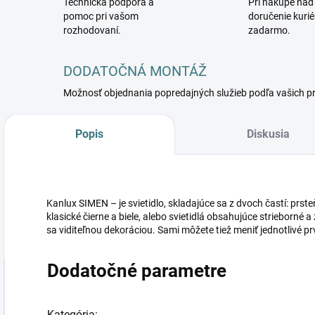
Technická podpora a
Pri nákupe nad
pomoc pri vašom
doručenie kuri
rozhodovaní.
zadarmo.
DODATOČNÁ MONTÁŽ
Možnosť objednania popredajných služieb podľa vašich p
Popis
Diskusia
Kanlux SIMEN – je svietidlo, skladajúce sa z dvoch častí: pr
klasické čierne a biele, alebo svietidlá obsahujúce strieborné a
sa viditeľnou dekoráciou. Sami môžete tiež meniť jednotlivé pr
Dodatočné parametre
Kategória
: