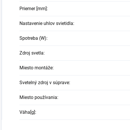
Priemer [mm]
:
Nastavenie uhlov svietidla
:
Spotreba (W)
:
Zdroj svetla
:
Miesto montáže
:
Svetelný zdroj v súprave
:
Miesto používania
:
Váha[g]
: