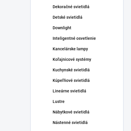
n
Dekoračné svietidlá
e
l
Detské svietidlá
Downlight
Inteligentné osvetlenie
Kancelárske lampy
Koľajnicové systémy
Kuchynské svietidlá
Kúpeľňové svietidlá
Lineárne svietidlá
Lustre
Nábytkové svietidlá
Nástenné svietidlá