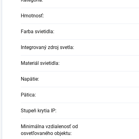
Hmotnosť
:
Farba svietidla
:
Integrovaný zdroj svetla
:
Materiál svietidla
:
Napätie
:
Pätica
:
Stupeň krytia IP
:
Minimálna vzdialenosť od
osvetľovaného objektu
: