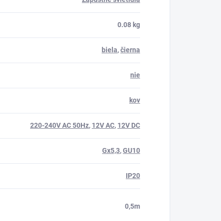
0.08 kg
biela
,
čierna
nie
kov
220-240V AC 50Hz
,
12V AC
,
12V DC
Gx5,3
,
GU10
IP20
0,5m