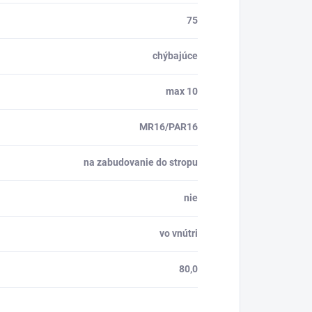
75
chýbajúce
max 10
MR16/PAR16
na zabudovanie do stropu
nie
vo vnútri
80,0