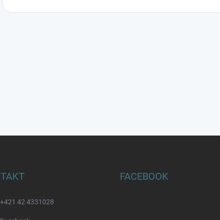
TAKT
FACEBOOK
+421 42 4331028