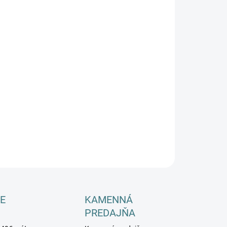
−
+
Pridať do košíka
ILNÉ INFORMÁCIE
OPÝTAŤ SA
E
KAMENNÁ
PREDAJŇA