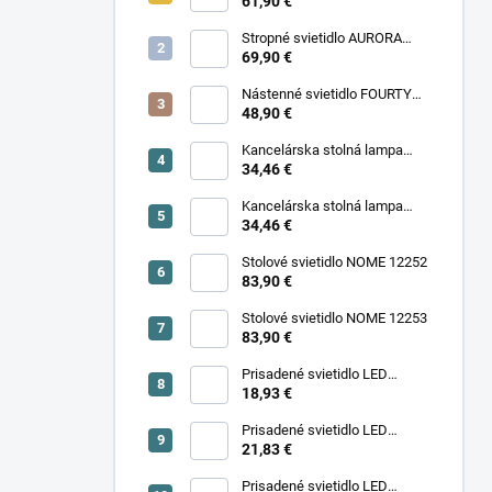
11977
61,90 €
Stropné svietidlo AURORA
11971
69,90 €
Nástenné svietidlo FOURTY
WALL S 10888
48,90 €
Kancelárska stolná lampa
PIXA KT-40-GR BL 90420
34,46 €
Kancelárska stolná lampa
PIXA KT-40-BE 90419
34,46 €
Stolové svietidlo NOME 12252
83,90 €
Stolové svietidlo NOME 12253
83,90 €
Prisadené svietidlo LED
18,93 €
SONOR CCT UP 6W W 24364
Prisadené svietidlo LED
SONOR CCT UP 6W B 24365
21,83 €
Prisadené svietidlo LED