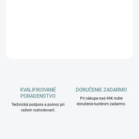
cena:
−
+
Pridať do košíka
DETAILNÉ INFORMÁCIE
OPÝTAŤ SA
KVALIFIKOVANÉ
DORUČENIE ZADARMO
PORADENSTVO
Pri nákupe nad 49€ máte
doručenie kuriérom zadarmo.
Technická podpora a pomoc pri
vašom rozhodovaní.