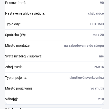
Priemer [mm]
:
90
Nastavenie uhlov svietidla
:
chýbajúce
Typ diódy
:
LED SMD
Spotreba (W)
:
max 20
Miesto montáže
:
na zabudovanie do stropu
Svetelný zdroj v súprave
:
nie
Zdroj svetla
:
PAR16
Typ pripojenia
:
skrutková svorkovnica
Miesto používania
:
vo vnútri
Váha[g]
:
210