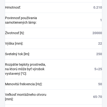
Hmotnosť
:
0.210
Povinnosť používania
1
samotienených lámp
:
Životnosť [h]
:
20000
Výška [mm]
:
22
Svetelný tok [lm]
:
250
Rozpätie teploty prostredia,
na ktorú môže byť výrobok
5÷25
vystavený [°C]
:
Menovitá frekvencia [Hz]
:
50
Veľkosť montážneho otvoru
65-70
[mm]
: