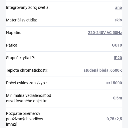
Integrovaný zdroj svetla
:
áno
Materiál svietidla
:
sklo
Napätie
:
220-240V AC 50Hz
Pätica
:
GU10
Stupeň krytia IP
:
IP20
Teplota chromatickosti
:
studená biela
,
6500K
Počet cyklov zap./vyp.
:
>=15000
Minimálna vzdialenosť od
0,5m
osvetľovaného objektu
:
Rozpätie priemerov
používaných vodičov
0,75÷2,5
[mm2]
: