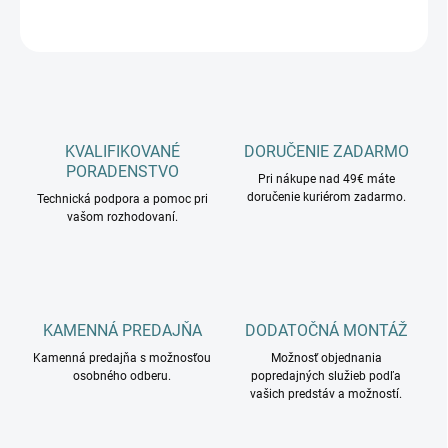
OPÝTAŤ SA
KVALIFIKOVANÉ
DORUČENIE ZADARMO
PORADENSTVO
Pri nákupe nad 49€ máte
doručenie kuriérom zadarmo.
Technická podpora a pomoc pri
vašom rozhodovaní.
KAMENNÁ PREDAJŇA
DODATOČNÁ MONTÁŽ
Kamenná predajňa s možnosťou
Možnosť objednania
osobného odberu.
popredajných služieb podľa
vašich predstáv a možností.