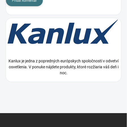
Pridať komentár
Kanlux je jedna z popredných európskych spoločností v odvetví
osvetlenia. V ponuke nájdete produkty, ktoré rozžiaria váš deň i
noc.
Z
á