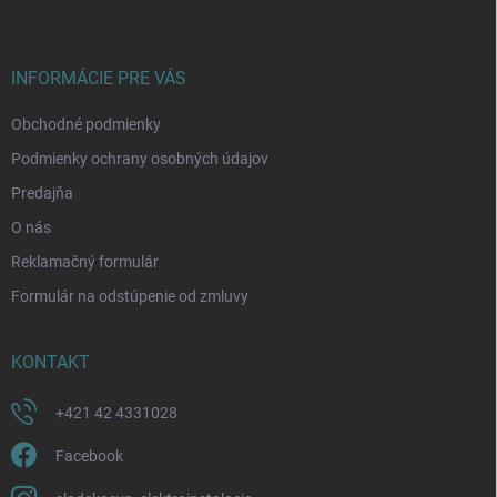
p
ä
t
i
INFORMÁCIE PRE VÁS
e
Obchodné podmienky
Podmienky ochrany osobných údajov
Predajňa
O nás
Reklamačný formulár
Formulár na odstúpenie od zmluvy
KONTAKT
+421 42 4331028
Facebook