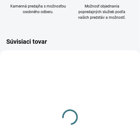
Kamenná predajňa s možnosťou
Možnosť objednania
osobného odberu.
popredajných služieb podľa
vašich predstáv a možností.
Súvisiaci tovar
DOSTUPNÉ - SKLADOM U
VYPREDANÉ
DODÁVATEĽA
Vstavané svietidlo TAVO
Vstavané svietidlo TAVO
LED DO 12W-NW 36512
LED DL 12W-NW 36517
10,53 €
12,26 €