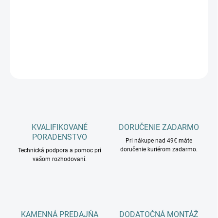
−
+
Pridať do košíka
DETAILNÉ INFORMÁCIE
OPÝTAŤ SA
KVALIFIKOVANÉ
DORUČENIE ZADARMO
PORADENSTVO
Pri nákupe nad 49€ máte
doručenie kuriérom zadarmo.
Technická podpora a pomoc pri
vašom rozhodovaní.
KAMENNÁ PREDAJŇA
DODATOČNÁ MONTÁŽ