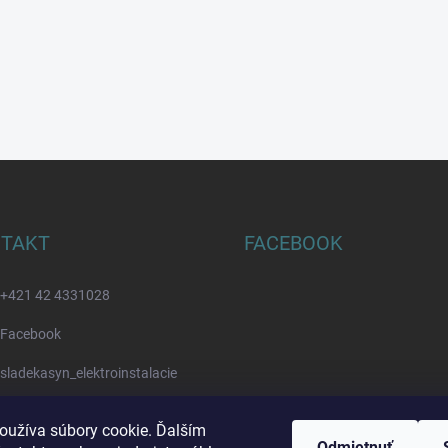
TAKT
FACEBOOK
+421 42 4331028
Facebook
sladekasyn_elektroinstalacie
Youtube
oužíva súbory cookie. Ďalším
Odmietnuť