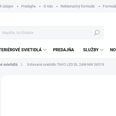
h údajov
Predajňa
O nás
Reklamačný formulár
Formulá
Hľadať
TERIÉROVÉ SVIETIDLÁ
PREDAJŇA
SLUŽBY
NO
é svietidlá
Vstavané svietidlo TAVO LED DL 24W-NW 36519
Neohodnotené
Podrobnosti hodnotenia
ZNAČKA
21
Jedn
VY
cena