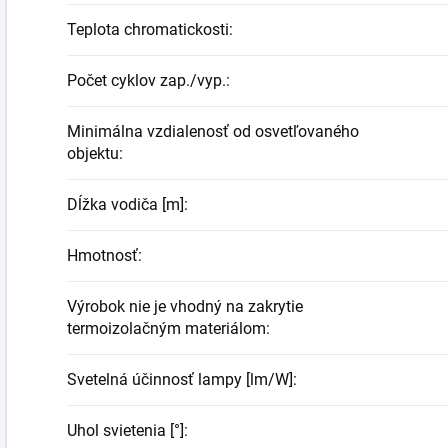
Teplota chromatickosti
:
Počet cyklov zap./vyp.
:
Minimálna vzdialenosť od osvetľovaného
objektu
:
Dĺžka vodiča [m]
:
Hmotnosť
:
Výrobok nie je vhodný na zakrytie
termoizolačným materiálom
:
Svetelná účinnosť lampy [lm/W]
:
Uhol svietenia [°]
: