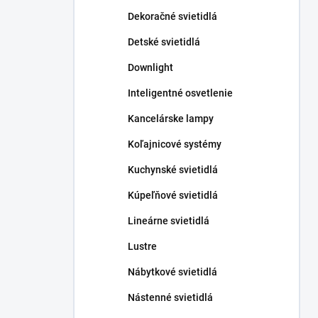
n
Dekoračné svietidlá
e
l
Detské svietidlá
Downlight
Inteligentné osvetlenie
Kancelárske lampy
Koľajnicové systémy
Kuchynské svietidlá
Kúpeľňové svietidlá
Lineárne svietidlá
Lustre
Nábytkové svietidlá
Nástenné svietidlá