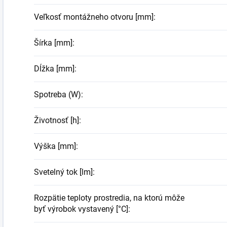
Veľkosť montážneho otvoru [mm]
:
Šírka [mm]
:
Dĺžka [mm]
:
Spotreba (W)
:
Životnosť [h]
:
Výška [mm]
:
Svetelný tok [lm]
:
Rozpätie teploty prostredia, na ktorú môže
byť výrobok vystavený [°C]
: