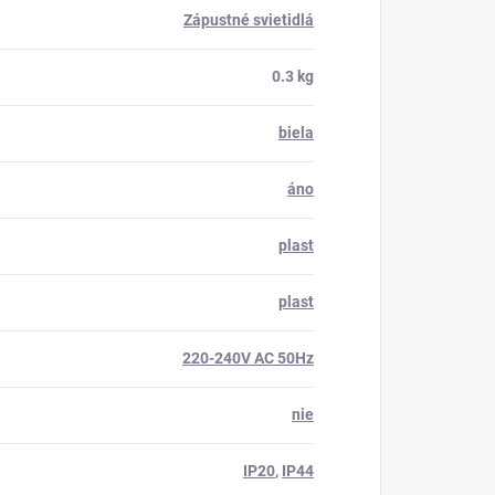
Zápustné svietidlá
0.3 kg
biela
áno
plast
plast
220-240V AC 50Hz
nie
IP20
,
IP44