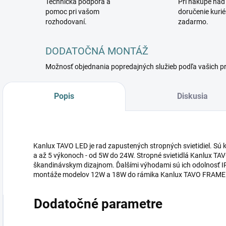
Technická podpora a
Pri nákupe nad
pomoc pri vašom
doručenie kuri
rozhodovaní.
zadarmo.
DODATOČNÁ MONTÁŽ
Možnosť objednania popredajných služieb podľa vašich p
Popis
Diskusia
Kanlux TAVO LED je rad zapustených stropných svietidiel. Sú k
a až 5 výkonoch - od 5W do 24W. Stropné svietidlá Kanlux TA
škandinávskym dizajnom. Ďalšími výhodami sú ich odolnosť I
montáže modelov 12W a 18W do rámika Kanlux TAVO FRAME
Dodatočné parametre