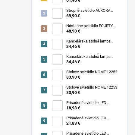
11977
61,90 €
Stropné svietidlo AURORA
11971
69,90 €
Nástenné svietidlo FOURTY
WALL S 10888
48,90 €
Kancelárska stolná lampa
PIXA KT-40-GR BL 90420
34,46 €
Kancelárska stolná lampa
PIXA KT-40-BE 90419
34,46 €
Stolové svietidlo NOME 12252
83,90 €
Stolové svietidlo NOME 12253
83,90 €
Prisadené svietidlo LED
18,93 €
SONOR CCT UP 6W W 24364
Prisadené svietidlo LED
SONOR CCT UP 6W B 24365
21,83 €
Prisadené svietidlo LED