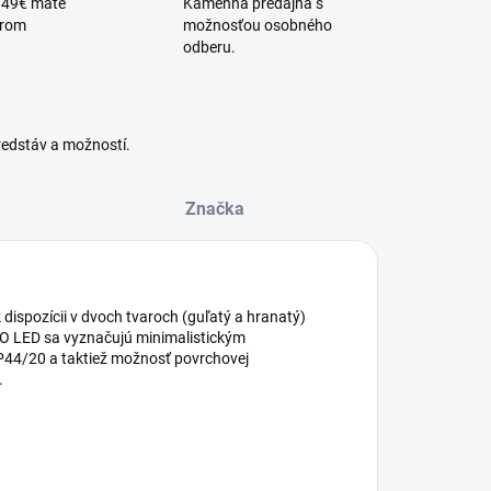
 49€ máte
Kamenná predajňa s
érom
možnosťou osobného
odberu.
redstáv a možností.
Značka
 dispozícii v dvoch tvaroch (guľatý a hranatý)
VO LED sa vyznačujú minimalistickým
P44/20 a taktiež možnosť povrchovej
.