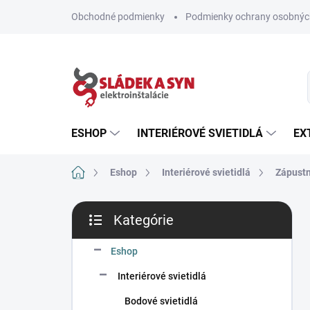
Prejsť
Obchodné podmienky
Podmienky ochrany osobnýc
na
obsah
ESHOP
INTERIÉROVÉ SVIETIDLÁ
EX
Domov
Eshop
Interiérové svietidlá
Zápustn
B
Kategórie
o
Preskočiť
č
kategórie
n
Eshop
ý
Interiérové svietidlá
p
a
Bodové svietidlá