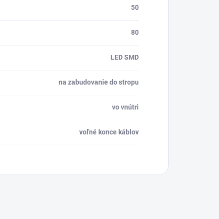
50
80
LED SMD
na zabudovanie do stropu
vo vnútri
voľné konce káblov