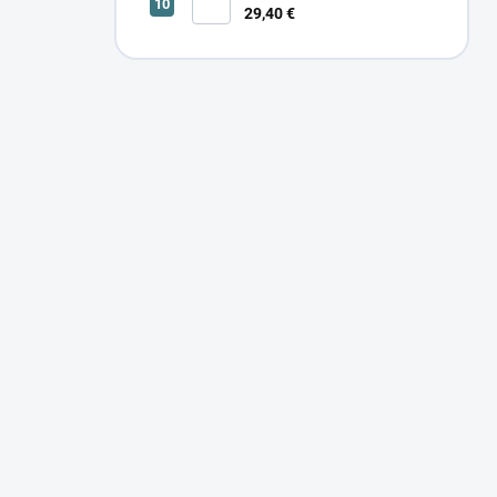
29,40 €
SONOR CCT UP 12W W 24366