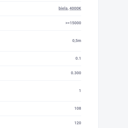
biela
,
4000K
>=15000
0,5m
0.1
0.300
1
108
120