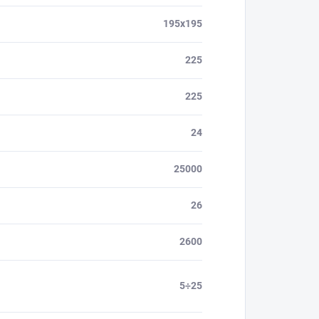
195x195
225
225
24
25000
26
2600
5÷25