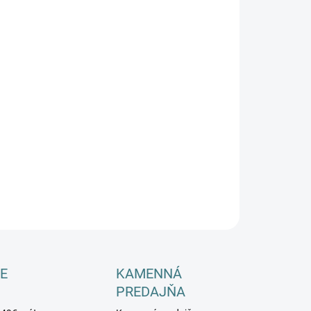
−
+
Pridať do košíka
ILNÉ INFORMÁCIE
OPÝTAŤ SA
E
KAMENNÁ
PREDAJŇA