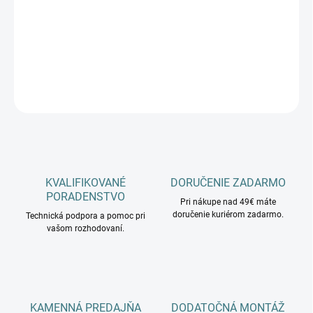
−
+
Pridať do košíka
DETAILNÉ INFORMÁCIE
OPÝTAŤ SA
KVALIFIKOVANÉ
DORUČENIE ZADARMO
PORADENSTVO
Pri nákupe nad 49€ máte
doručenie kuriérom zadarmo.
Technická podpora a pomoc pri
vašom rozhodovaní.
KAMENNÁ PREDAJŇA
DODATOČNÁ MONTÁŽ