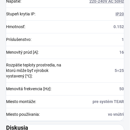
Napätie
:
220-240V AC 50Hz
Stupeň krytia IP
:
IP20
Hmotnosť
:
0.152
Príslušenstvo
:
1
Menovitý prúd [A]
:
16
Rozpätie teploty prostredia, na
ktorú môže byť výrobok
5÷25
vystavený [°C]
:
Menovitá frekvencia [Hz]
:
50
Miesto montáže
:
pre systém TEAR
Miesto používania
:
vo vnútri
Diskusia