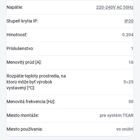
Napätie
:
220-240V AC 50Hz
Stupeň krytia IP
:
IP20
Hmotnosť
:
0.204
Príslušenstvo
:
1
Menovitý prúd [A]
:
16
Rozpätie teploty prostredia, na
ktorú môže byť výrobok
5÷25
vystavený [°C]
:
Menovitá frekvencia [Hz]
:
50
Miesto montáže
:
pre systém TEAR
Miesto používania
:
vo vnútri