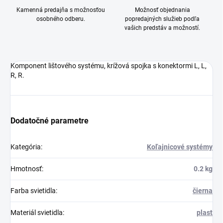
Kamenná predajňa s možnosťou
Možnosť objednania
osobného odberu.
popredajných služieb podľa
vašich predstáv a možností.
Komponent lištového systému, krížová spojka s konektormi L, L,
R, R.
Dodatočné parametre
Kategória
:
Koľajnicové systémy
Hmotnosť
:
0.2 kg
Farba svietidla
:
čierna
Materiál svietidla
:
plast