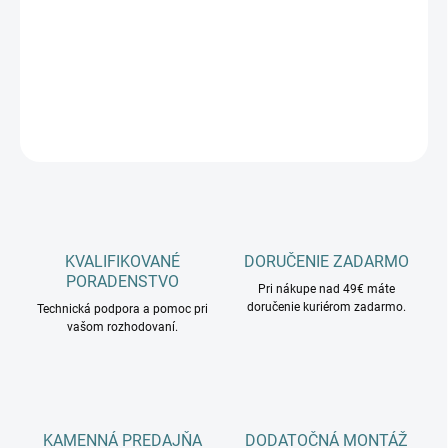
−
+
Pridať do košíka
DETAILNÉ INFORMÁCIE
OPÝTAŤ SA
KVALIFIKOVANÉ
DORUČENIE ZADARMO
PORADENSTVO
Pri nákupe nad 49€ máte
doručenie kuriérom zadarmo.
Technická podpora a pomoc pri
vašom rozhodovaní.
KAMENNÁ PREDAJŇA
DODATOČNÁ MONTÁŽ