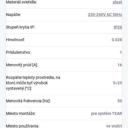
Materiál svietidla
:
plast
Napätie
:
220-240V AC 50Hz
Stupeň krytia IP
:
IP20
Hmotnosť
:
0.028
Príslušenstvo
:
1
Menovitý prúd [A]
:
16
Rozpätie teploty prostredia, na
ktorú môže byť výrobok
5÷25
vystavený [°C]
:
Menovitá frekvencia [Hz]
:
50
Miesto montáže
:
pre systém TEAR
Miesto používania
:
vo vnútri