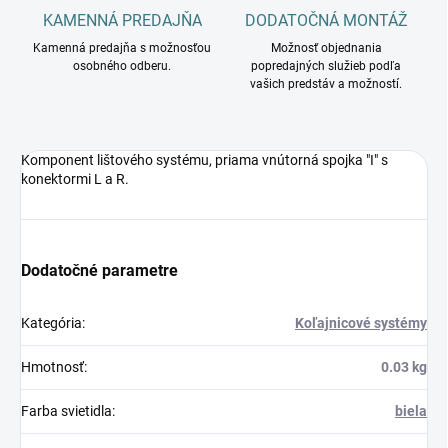
KAMENNÁ PREDAJŇA
DODATOČNÁ MONTÁŽ
Kamenná predajňa s možnosťou
Možnosť objednania
osobného odberu.
popredajných služieb podľa
vašich predstáv a možností.
Komponent lištového systému, priama vnútorná spojka "I" s
konektormi L a R.
Dodatočné parametre
Kategória
:
Koľajnicové systémy
Hmotnosť
:
0.03 kg
Farba svietidla
:
biela