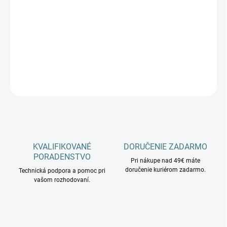
cena:
−
+
Pridať do košíka
DETAILNÉ INFORMÁCIE
OPÝTAŤ SA
KVALIFIKOVANÉ
DORUČENIE ZADARMO
PORADENSTVO
Pri nákupe nad 49€ máte
doručenie kuriérom zadarmo.
Technická podpora a pomoc pri
vašom rozhodovaní.