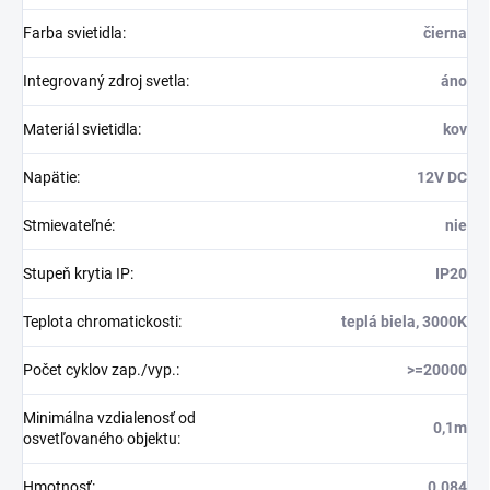
Farba svietidla
:
čierna
Integrovaný zdroj svetla
:
áno
Materiál svietidla
:
kov
Napätie
:
12V DC
Stmievateľné
:
nie
Stupeň krytia IP
:
IP20
Teplota chromatickosti
:
teplá biela, 3000K
Počet cyklov zap./vyp.
:
>=20000
Minimálna vzdialenosť od
0,1m
osvetľovaného objektu
:
Hmotnosť
:
0.084