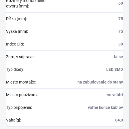
Rozmery montážneho
60
otvoru [mm]
:
Dĺžka [mm]
:
75
Výška [mm]
:
75
Index CRI
:
80
Zdroj v súprave
:
false
Typ diódy
:
LED SMD
Miesto montáže
:
na zabudovanie do steny
Miesto používania
:
vo vnútri
Typ pripojenia
:
voľné konce káblov
Váha[g]
:
84,0