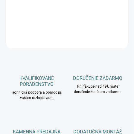
−
+
Pridať do košíka
DETAILNÉ INFORMÁCIE
OPÝTAŤ SA
KVALIFIKOVANÉ
DORUČENIE ZADARMO
PORADENSTVO
Pri nákupe nad 49€ máte
doručenie kuriérom zadarmo.
Technická podpora a pomoc pri
vašom rozhodovaní.
KAMENNÁ PREDAJŇA
DODATOČNÁ MONTÁŽ