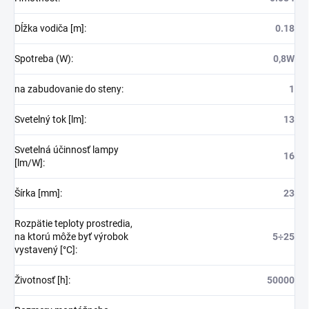
Dĺžka vodiča [m]
:
0.18
Spotreba (W)
:
0,8W
na zabudovanie do steny
:
1
Svetelný tok [lm]
:
13
Svetelná účinnosť lampy
16
[lm/W]
:
Šírka [mm]
:
23
Rozpätie teploty prostredia,
na ktorú môže byť výrobok
5÷25
vystavený [°C]
:
Životnosť [h]
:
50000