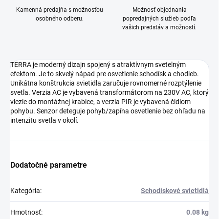
Kamenná predajňa s možnosťou
Možnosť objednania
osobného odberu.
popredajných služieb podľa
vašich predstáv a možností.
TERRA je moderný dizajn spojený s atraktívnym svetelným
efektom. Je to skvelý nápad pre osvetlenie schodísk a chodieb.
Unikátna konštrukcia svietidla zaručuje rovnomerné rozptýlenie
svetla. Verzia AC je vybavená transformátorom na 230V AC, ktorý
vlezie do montážnej krabice, a verzia PIR je vybavená čidlom
pohybu. Senzor deteguje pohyb/zapína osvetlenie bez ohľadu na
intenzitu svetla v okolí.
Dodatočné parametre
Kategória
:
Schodiskové svietidlá
Hmotnosť
:
0.08 kg