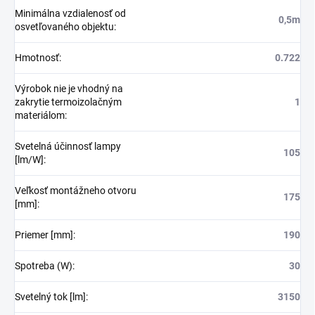
Minimálna vzdialenosť od
0,5m
osvetľovaného objektu
:
Hmotnosť
:
0.722
Výrobok nie je vhodný na
zakrytie termoizolačným
1
materiálom
:
Svetelná účinnosť lampy
105
[lm/W]
:
Veľkosť montážneho otvoru
175
[mm]
:
Priemer [mm]
:
190
Spotreba (W)
:
30
Svetelný tok [lm]
:
3150