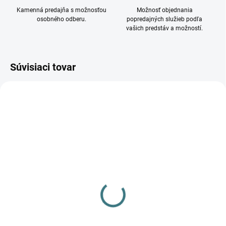
Kamenná predajňa s možnosťou
Možnosť objednania
osobného odberu.
popredajných služieb podľa
vašich predstáv a možností.
Súvisiaci tovar
DOSTUPNÉ - SKLADOM U
DOSTUPNÉ - SKLADOM U
DODÁVATEĽA
DODÁVATEĽA
Vstavané svietidlo LED
Vstavané svietidlo LED
TIBERI PRO 20W-940-W
TIBERI PRO 40W-940-W
35670
35674