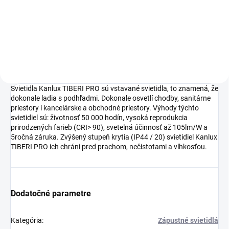
38,79 €
91,92 €
Do košíka
Do košíka
Svietidla Kanlux TIBERI PRO sú vstavané svietidla, to znamená, že
dokonale ladia s podhľadmi. Dokonale osvetlí chodby, sanitárne
priestory i kancelárske a obchodné priestory. Výhody týchto
svietidiel sú: životnosť 50 000 hodín, vysoká reprodukcia
prirodzených farieb (CRI> 90), svetelná účinnosť až 105lm/W a
5ročná záruka. Zvýšený stupeň krytia (IP44 / 20) svietidiel Kanlux
TIBERI PRO ich chráni pred prachom, nečistotami a vlhkosťou.
Dodatočné parametre
Kategória
:
Zápustné svietidlá