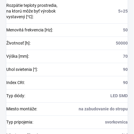
Rozpätie teploty prostredia,
na ktorú môže byť výrobok
5÷25
vystavený [°C]
:
Menovitá frekvencia [Hz]
:
50
Životnosť [h]
:
50000
Výška [mm]
:
70
Uhol svietenia [°]
:
90
Index CRI
:
90
Typ diódy
:
LED SMD
Miesto montáže
:
na zabudovanie do stropu
Typ pripojenia
:
svorkovnica