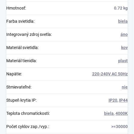
Hmotnosť
:
0.72 kg
Farba svietidla
:
biela
Integrovaný zdroj svetla
:
áno
Materiál svietidla
:
kov
Materiál tienidla
:
plast
Napätie
:
220-240V AC 50Hz
Stmievateľné
:
nie
Stupeň krytia IP
:
IP20
,
IP44
Teplota chromatickosti
:
biela
,
4000K
Počet cyklov zap./vyp.
:
>=30000