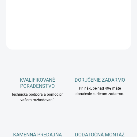
−
+
Pridať do košíka
DETAILNÉ INFORMÁCIE
OPÝTAŤ SA
KVALIFIKOVANÉ
DORUČENIE ZADARMO
PORADENSTVO
Pri nákupe nad 49€ máte
doručenie kuriérom zadarmo.
Technická podpora a pomoc pri
vašom rozhodovaní.
KAMENNÁ PREDAJŇA
DODATOČNÁ MONTÁŽ