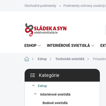
Prejsť
Obchodné podmienky
Podmienky ochrany osobnýc
na
obsah
ESHOP
INTERIÉROVÉ SVIETIDLÁ
EX
Domov
Eshop
Technické svietidlá
Prisade
B
Kategórie
o
Preskočiť
č
kategórie
n
Eshop
ý
Interiérové svietidlá
p
a
Bodové svietidlá