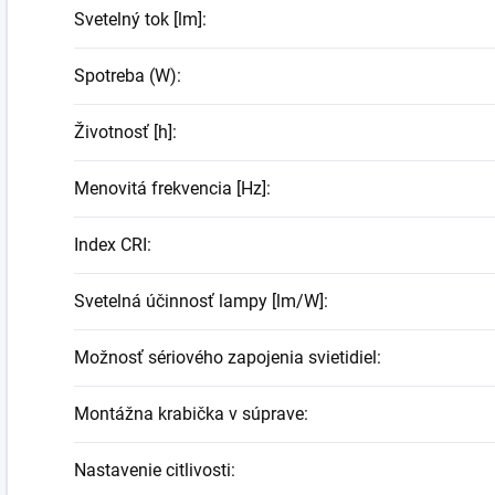
Svetelný tok [lm]
:
Spotreba (W)
:
Životnosť [h]
:
Menovitá frekvencia [Hz]
:
Index CRI
:
Svetelná účinnosť lampy [lm/W]
:
Možnosť sériového zapojenia svietidiel
:
Montážna krabička v súprave
:
Nastavenie citlivosti
: