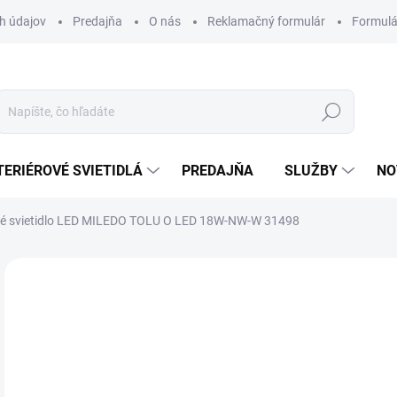
h údajov
Predajňa
O nás
Reklamačný formulár
Formulá
Hľadať
TERIÉROVÉ SVIETIDLÁ
PREDAJŇA
SLUŽBY
NO
né svietidlo LED MILEDO TOLU O LED 18W-NW-W 31498
Neohodnotené
Podrobnosti hodnotenia
ZNAČKA
8,
Jedn
DOS
cena