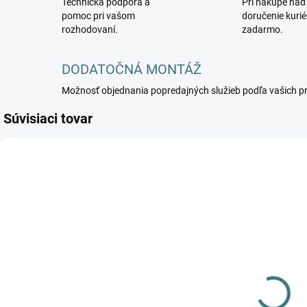
Technická podpora a
Pri nákupe nad
pomoc pri vašom
doručenie kuri
rozhodovaní.
zadarmo.
DODATOČNÁ MONTÁŽ
Možnosť objednania popredajných služieb podľa vašich p
Súvisiaci tovar
KANLUX-31497
KANLUX-31496
DOSTUPNÉ -
DOSTUPNÉ -
SKLADOM U
SKLADOM U
DODÁVATEĽA
DODÁVATEĽA
Prisadené
Prisadené
svietidlo LED
svietidlo LED
s