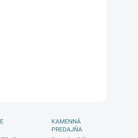
−
+
Pridať do košíka
OPÝTAŤ SA
E
KAMENNÁ
PREDAJŇA