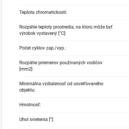
Teplota chromatickosti
:
Rozpätie teploty prostredia, na ktorú môže byť
výrobok vystavený [°C]
:
Počet cyklov zap./vyp.
:
Rozpätie priemerov používaných vodičov
[mm2]
:
Minimálna vzdialenosť od osvetľovaného
objektu
:
Hmotnosť
:
Uhol svietenia [°]
: