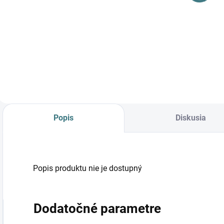
MILEDO TOLU
MILEDO TOLU
O LED 9W-NW-
C LED 12W-
4,74 €
5,42 €
4
W 31497
NW-W 31496
Do košíka
Do košíka
Popis
Diskusia
Popis produktu nie je dostupný
Dodatočné parametre