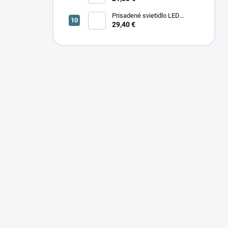
Prisadené svietidlo LED
29,40 €
SONOR CCT UP 12W W 24366