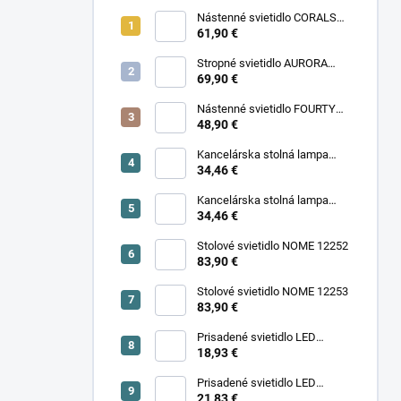
Nástenné svietidlo CORALS
11977
61,90 €
Stropné svietidlo AURORA
11971
69,90 €
Nástenné svietidlo FOURTY
WALL S 10888
48,90 €
Kancelárska stolná lampa
PIXA KT-40-GR BL 90420
34,46 €
Kancelárska stolná lampa
PIXA KT-40-BE 90419
34,46 €
Stolové svietidlo NOME 12252
83,90 €
Stolové svietidlo NOME 12253
83,90 €
Prisadené svietidlo LED
18,93 €
SONOR CCT UP 6W W 24364
Prisadené svietidlo LED
SONOR CCT UP 6W B 24365
21,83 €