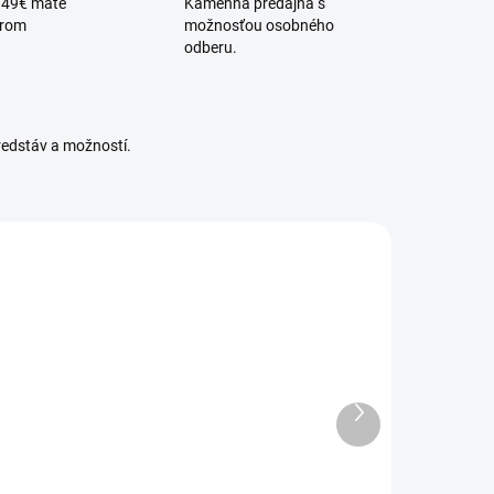
 49€ máte
Kamenná predajňa s
érom
možnosťou osobného
odberu.
redstáv a možností.
KANLUX-31495
KANLUX-31493
DOSTUPNÉ -
DOSTUPNÉ -
SKLADOM U
SKLADOM U
Ďalší
DODÁVATEĽA
DODÁVATEĽA
produkt
Prisadené
Prisadené
vietidlo LED
svietidlo LED