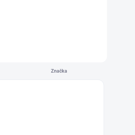
MILEDO TOLU
MILEDO TOLU
C LED 6W-NW-
C LED 12W-
,15 €
5,42 €
W 31495
NW-B 31493
Do košíka
Do košíka
Značka