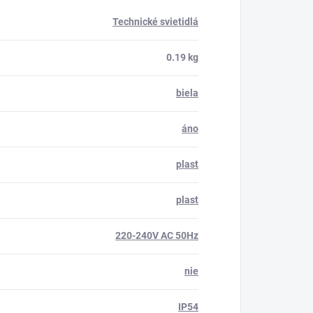
Technické svietidlá
0.19 kg
biela
áno
plast
plast
220-240V AC 50Hz
nie
IP54