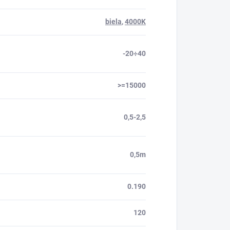
biela
,
4000K
-20÷40
>=15000
0,5-2,5
0,5m
0.190
120