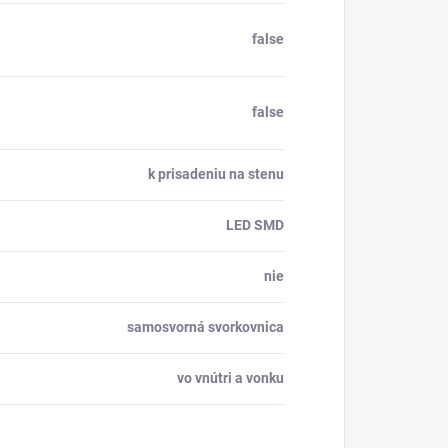
false
false
k prisadeniu na stenu
LED SMD
nie
samosvorná svorkovnica
vo vnútri a vonku