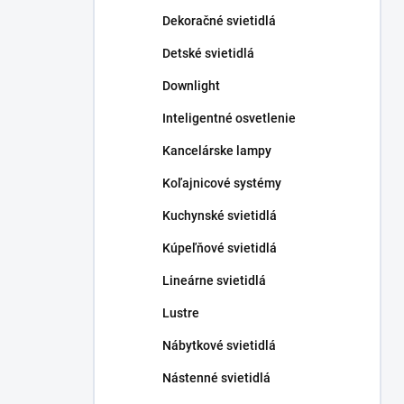
n
Dekoračné svietidlá
e
l
Detské svietidlá
Downlight
Inteligentné osvetlenie
Kancelárske lampy
Koľajnicové systémy
Kuchynské svietidlá
Kúpeľňové svietidlá
Lineárne svietidlá
Lustre
Nábytkové svietidlá
Nástenné svietidlá