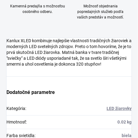
Kamenná predajňa s možnosťou
Možnosť objednania
osobného odberu.
popredajných služieb podľa
vašich predstáv a možností.
Kanlux XLED kombinuje najlepšie vlastnosti tradičných žiaroviek a
moderných LED svetelných zdrojov. Preto o tom hovoríme, že je to
prvá skutočná LED žiarovka. Matná banka v tvare tradičnej
"sviečky" a LED diódy usporiadané tak, že sa svetlo šíri všetkými
smermi a uhol osvetlenia je dokonca 320 stupňov!
Dodatočné parametre
Kategória
:
LED žiarovky
Hmotnosť
:
0.02 kg
Farba svietidla
:
biela