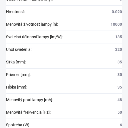
Hmotnosť
:
0.020
Menovitá životnosť lampy [h]
:
10000
Svetelná účinnosť lampy [lm/W]
:
135
Uhol svietenia
:
320
Šírka [mm]
:
35
Priemer [mm]
:
35
Hĺbka [mm]
:
35
Menovitý prúd lampy [mA]
:
48
Menovitá frekvencia [Hz]
:
50
Spotreba (W)
:
6