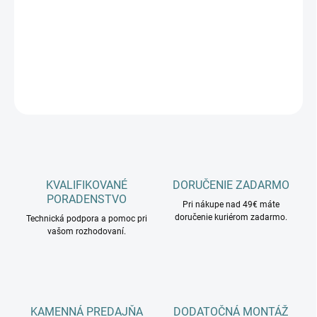
−
+
Pridať do košíka
DETAILNÉ INFORMÁCIE
OPÝTAŤ SA
KVALIFIKOVANÉ
DORUČENIE ZADARMO
PORADENSTVO
Pri nákupe nad 49€ máte
doručenie kuriérom zadarmo.
Technická podpora a pomoc pri
vašom rozhodovaní.
KAMENNÁ PREDAJŇA
DODATOČNÁ MONTÁŽ