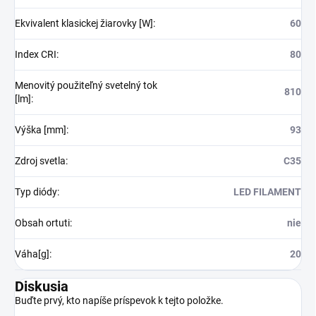
Ekvivalent klasickej žiarovky [W]
:
60
Index CRI
:
80
Menovitý použiteľný svetelný tok
810
[lm]
:
Výška [mm]
:
93
Zdroj svetla
:
C35
Typ diódy
:
LED FILAMENT
Obsah ortuti
:
nie
Váha[g]
:
20
Diskusia
Buďte prvý, kto napíše príspevok k tejto položke.