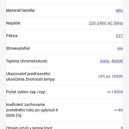
Materiál tienidla
:
sklo
Napätie
:
220-240V AC 50Hz
Pätica
:
E27
Stmievateľné
:
nie
Teplota chromatickosti
:
biela
,
4000K
Ukazovateľ predčasného
<5% po 1000h
ukončenia životnosti lampy
:
Počet cyklov zap./vyp.
:
>=15000
koeficient zachovania
svetelného toku po uplynutí 6
>=80
000h [%]
:
Obsah ortuti v lampe [mg]
:
0