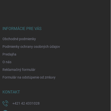
Z
á
p
ä
t
i
INFORMÁCIE PRE VÁS
e
Obchodné podmienky
Podmienky ochrany osobných údajov
Predajňa
O nás
Reklamačný formulár
Formulár na odstúpenie od zmluvy
KONTAKT
+421 42 4331028