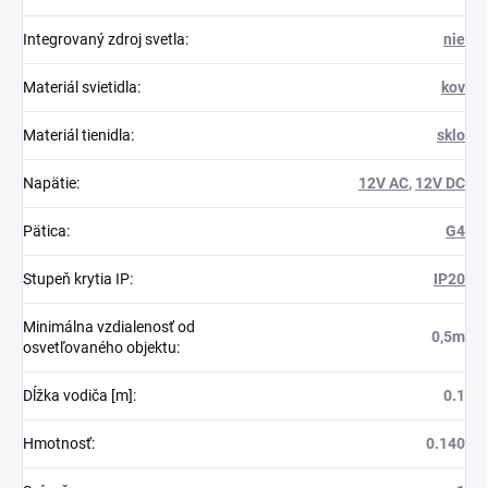
Integrovaný zdroj svetla
:
nie
Materiál svietidla
:
kov
Materiál tienidla
:
sklo
Napätie
:
12V AC
,
12V DC
Pätica
:
G4
Stupeň krytia IP
:
IP20
Minimálna vzdialenosť od
0,5m
osvetľovaného objektu
:
Dĺžka vodiča [m]
:
0.1
Hmotnosť
:
0.140