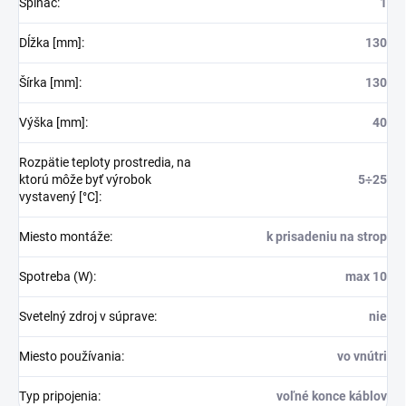
Spínač
:
1
Dĺžka [mm]
:
130
Šírka [mm]
:
130
Výška [mm]
:
40
Rozpätie teploty prostredia, na
ktorú môže byť výrobok
5÷25
vystavený [°C]
:
Miesto montáže
:
k prisadeniu na strop
Spotreba (W)
:
max 10
Svetelný zdroj v súprave
:
nie
Miesto používania
:
vo vnútri
Typ pripojenia
:
voľné konce káblov