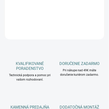
−
+
Pridať do košíka
DETAILNÉ INFORMÁCIE
OPÝTAŤ SA
KVALIFIKOVANÉ
DORUČENIE ZADARMO
PORADENSTVO
Pri nákupe nad 49€ máte
doručenie kuriérom zadarmo.
Technická podpora a pomoc pri
vašom rozhodovaní.
KAMENNÁ PREDAJŇA
DODATOČNÁ MONTÁŽ