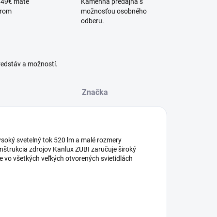
 49€ máte
Kamenná predajňa s
érom
možnosťou osobného
odberu.
redstáv a možností.
Značka
ysoký svetelný tok 520 lm a malé rozmery
nštrukcia zdrojov Kanlux ZUBI zaručuje široký
e vo všetkých veľkých otvorených svietidlách