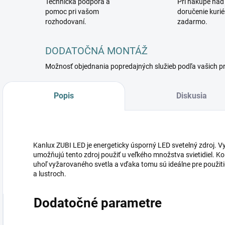
Technická podpora a
Pri nákupe nad
pomoc pri vašom
doručenie kuri
rozhodovaní.
zadarmo.
DODATOČNÁ MONTÁŽ
Možnosť objednania popredajných služieb podľa vašich p
Popis
Diskusia
Kanlux ZUBI LED je energeticky úsporný LED svetelný zdroj. V
umožňujú tento zdroj použiť u veľkého množstva svietidiel. Ko
uhoľ vyžarovaného svetla a vďaka tomu sú ideálne pre použiti
a lustroch.
Dodatočné parametre