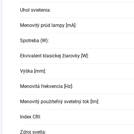
Uhol svietenia
:
Menovitý prúd lampy [mA]
:
Spotreba (W)
:
Ekvivalent klasickej žiarovky [W]
:
Výška [mm]
:
Menovitá frekvencia [Hz]
:
Menovitý použiteľný svetelný tok [lm]
:
Index CRI
:
Zdroj svetla
: