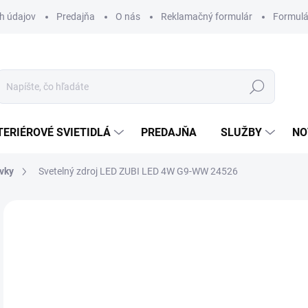
h údajov
Predajňa
O nás
Reklamačný formulár
Formulá
Hľadať
TERIÉROVÉ SVIETIDLÁ
PREDAJŇA
SLUŽBY
NO
vky
Svetelný zdroj LED ZUBI LED 4W G9-WW 24526
Neohodnotené
Podrobnosti hodnotenia
ZNAČKA
3,
Jedn
VY
cena