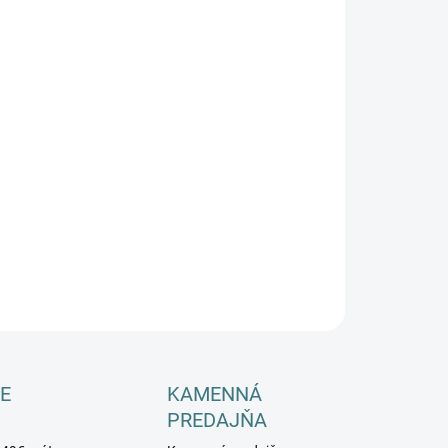
−
+
Pridať do košíka
ILNÉ INFORMÁCIE
OPÝTAŤ SA
E
KAMENNÁ
PREDAJŇA