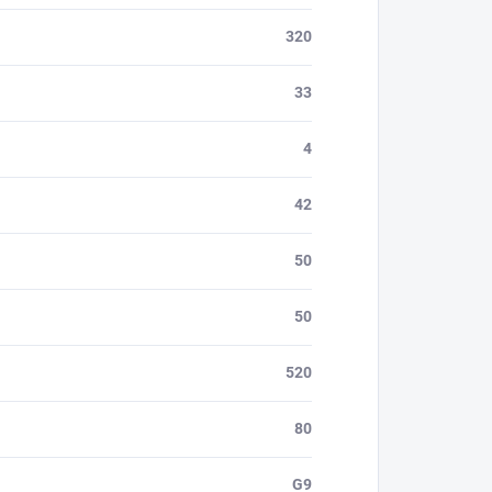
320
33
4
42
50
50
520
80
G9