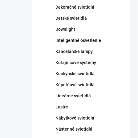
n
Dekoračné svietidlá
e
l
Detské svietidlá
Downlight
Inteligentné osvetlenie
Kancelárske lampy
Koľajnicové systémy
Kuchynské svietidlá
Kúpeľňové svietidlá
Lineárne svietidlá
Lustre
Nábytkové svietidlá
Nástenné svietidlá