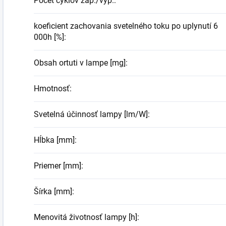
Počet cyklov zap./vyp.
:
koeficient zachovania svetelného toku po uplynutí 6
000h [%]
:
Obsah ortuti v lampe [mg]
:
Hmotnosť
:
Svetelná účinnosť lampy [lm/W]
:
Hĺbka [mm]
:
Priemer [mm]
:
Šírka [mm]
:
Menovitá životnosť lampy [h]
: