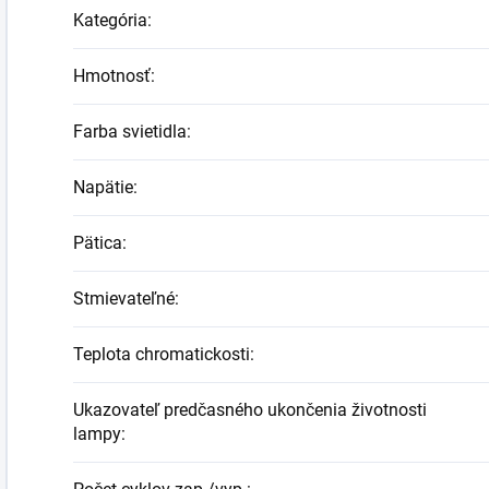
Kategória
:
Hmotnosť
:
Farba svietidla
:
Napätie
:
Pätica
:
Stmievateľné
:
Teplota chromatickosti
:
Ukazovateľ predčasného ukončenia životnosti
lampy
: