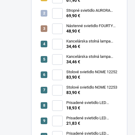
11977
61,90 €
Stropné svietidlo AURORA
11971
69,90 €
Nástenné svietidlo FOURTY
WALL S 10888
48,90 €
Kancelárska stolná lampa
PIXA KT-40-GR BL 90420
34,46 €
Kancelárska stolná lampa
PIXA KT-40-BE 90419
34,46 €
Stolové svietidlo NOME 12252
83,90 €
Stolové svietidlo NOME 12253
83,90 €
Prisadené svietidlo LED
18,93 €
SONOR CCT UP 6W W 24364
Prisadené svietidlo LED
SONOR CCT UP 6W B 24365
21,83 €
Prisadené svietidlo LED