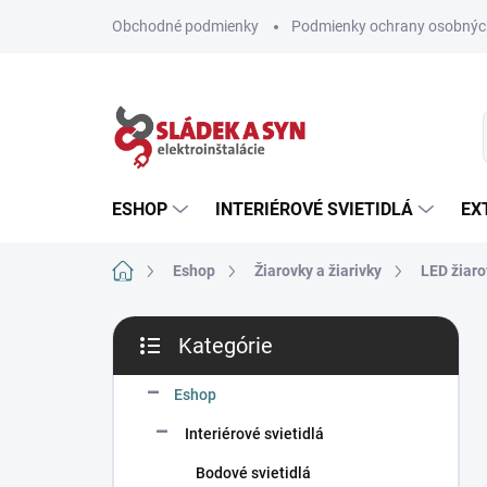
Prejsť
Obchodné podmienky
Podmienky ochrany osobnýc
na
obsah
ESHOP
INTERIÉROVÉ SVIETIDLÁ
EX
Domov
Eshop
Žiarovky a žiarivky
LED žiaro
B
Kategórie
o
Preskočiť
č
kategórie
n
Eshop
ý
Interiérové svietidlá
p
a
Bodové svietidlá