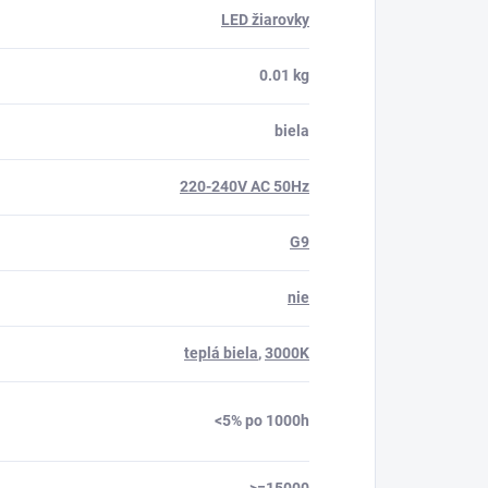
LED žiarovky
0.01 kg
biela
220-240V AC 50Hz
G9
nie
teplá biela
,
3000K
<5% po 1000h