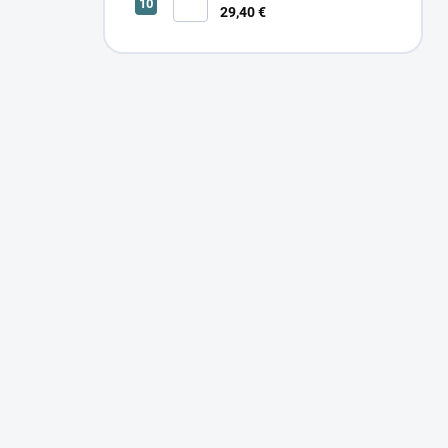
29,40 €
SONOR CCT UP 12W W 24366