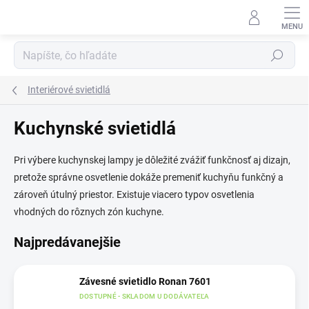
Prejsť
na
obsah
Hľadať
Interiérové svietidlá
Kuchynské svietidlá
Pri výbere kuchynskej lampy je dôležité zvážiť funkčnosť aj dizajn,
pretože správne osvetlenie dokáže premeniť kuchyňu funkčný a
zároveň útulný priestor. Existuje viacero typov osvetlenia
vhodných do rôznych zón kuchyne.
Najpredávanejšie
Závesné svietidlo Ronan 7601
DOSTUPNÉ - SKLADOM U DODÁVATEĽA