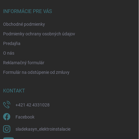
t
i
INFORMÁCIE PRE VÁS
e
Obchodné podmienky
Podmienky ochrany osobných údajov
Predajňa
O nás
Reklamačný formulár
Formulár na odstúpenie od zmluvy
KONTAKT
+421 42 4331028
Facebook
sladekasyn_elektroinstalacie