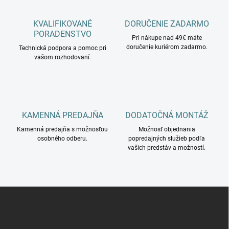
e
v
p
a
r
KVALIFIKOVANÉ
DORUČENIE ZADARMO
n
v
PORADENSTVO
i
Pri nákupe nad 49€ máte
k
doručenie kuriérom zadarmo.
Technická podpora a pomoc pri
e
y
vašom rozhodovaní.
v
ý
p
i
s
u
KAMENNÁ PREDAJŇA
DODATOČNÁ MONTÁŽ
Kamenná predajňa s možnosťou
Možnosť objednania
osobného odberu.
popredajných služieb podľa
vašich predstáv a možností.
Z
á
p
ä