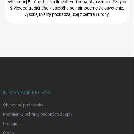
východnej Európe. Ich sortiment tvorí bohatstvo vzorov rôznych
štýlov, od tradičného klasického po najmodernejšie osvetlenie,
vysokej kvality pochádzajúcej z centra Európy.
Z
á
p
ä
t
i
INFORMÁCIE PRE VÁS
e
Obchodné podmienky
Podmienky ochrany osobných údajov
Predajňa
O nás