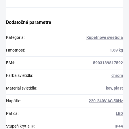
Dodatočné parametre
Kategória
:
Kúpeľňové svietidlá
Hmotnosť
:
1.69 kg
EAN
:
5903139817592
Farba svietidla
:
chróm
Materiál svietidla
:
kov
,
plast
Napätie
:
220-240V AC 50Hz
Pätica
:
LED
Stupeň krytia IP
:
IP44