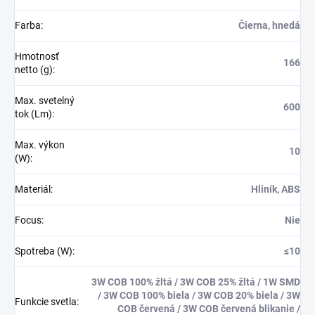
Farba
:
Čierna, hnedá
Hmotnosť
166
netto (g)
:
Max. svetelný
600
tok (Lm)
:
Max. výkon
10
(W)
:
Materiál
:
Hliník, ABS
Focus
:
Nie
Spotreba (W)
:
≤10
3W COB 100% žltá / 3W COB 25% žltá / 1W SMD
/ 3W COB 100% biela / 3W COB 20% biela / 3W
Funkcie svetla
:
COB červená / 3W COB červená blikanie /