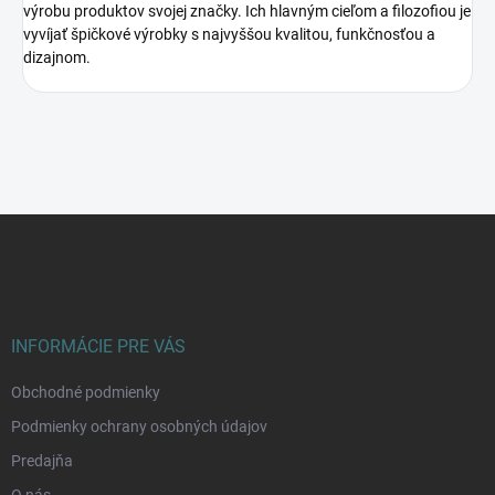
výrobu produktov svojej značky. Ich hlavným cieľom a filozofiou je
vyvíjať špičkové výrobky s najvyššou kvalitou, funkčnosťou a
dizajnom.
Z
á
p
ä
t
i
INFORMÁCIE PRE VÁS
e
Obchodné podmienky
Podmienky ochrany osobných údajov
Predajňa