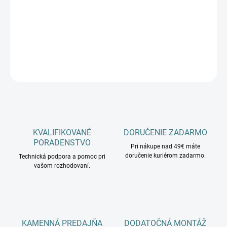
−
+
Pridať do košíka
DETAILNÉ INFORMÁCIE
OPÝTAŤ SA
KVALIFIKOVANÉ
DORUČENIE ZADARMO
PORADENSTVO
Pri nákupe nad 49€ máte
doručenie kuriérom zadarmo.
Technická podpora a pomoc pri
vašom rozhodovaní.
KAMENNÁ PREDAJŇA
DODATOČNÁ MONTÁŽ