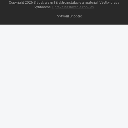
Copyright 2026
Sládek a syn | Elektroinštalácie a materiál
. Všetky práva
vyhradené.
Upraviť nastavenie cookies
Vytvoril Shoptet