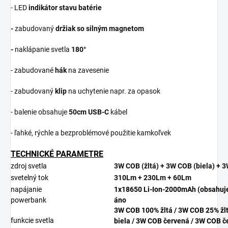
- LED
indikátor stavu batérie
-
zabudovaný
držiak so silným magnetom
-
naklápanie svetla
180
°
- zabudované
hák
na zavesenie
- zabudovaný
klip
na uchytenie napr. za opasok
- balenie obsahuje
50cm USB-C
kábel
- ľahké, rýchle a bezproblémové použitie kamkoľvek
TECHNICKÉ PARAMETRE
zdroj svetla
3W COB (žltá) + 3W COB (biela) +
svetelný tok
310Lm + 230Lm + 60Lm
napájanie
1x18650 Li-Ion-2000mAh (obsahuj
powerbank
áno
3W COB 100% žltá / 3W COB 25% žl
funkcie svetla
biela / 3W COB červená / 3W COB če