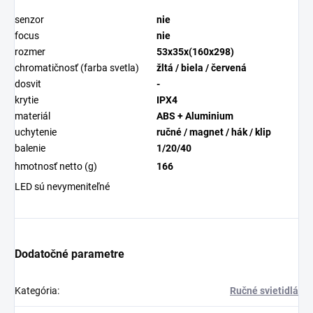
senzor
nie
focus
nie
rozmer
53x35x(160x298)
chromatičnosť (farba svetla)
žltá / biela / červená
dosvit
-
krytie
IPX4
materiál
ABS + Aluminium
uchytenie
ručné / magnet / hák / klip
balenie
1/20/40
hmotnosť netto (g)
166
LED sú nevymeniteľné
Dodatočné parametre
Kategória
:
Ručné svietidlá