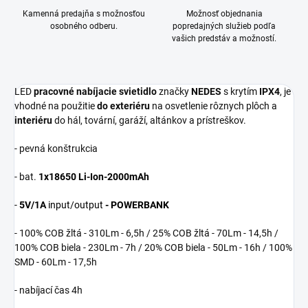
Kamenná predajňa s možnosťou
Možnosť objednania
osobného odberu.
popredajných služieb podľa
vašich predstáv a možností.
LED
pracovné nabíjacie svietidlo
značky
NEDES
s krytím
IPX4
, je
vhodné na použitie
do exteriéru
na osvetlenie rôznych plôch a
interiéru
do hál, tovární, garáží, altánkov a prístreškov.
- pevná konštrukcia
- bat.
1x18650 Li-Ion-2000mAh
-
5V/1A
input/output
- POWERBANK
- 100% COB žltá - 310Lm - 6,5h / 25% COB žltá - 70Lm - 14,5h /
100% COB biela - 230Lm - 7h / 20% COB biela - 50Lm - 16h / 100%
SMD - 60Lm - 17,5h
- nabíjací čas 4h