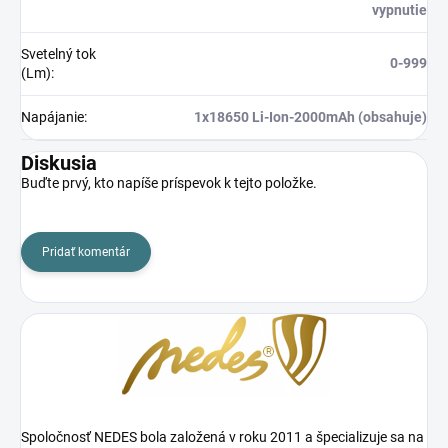
vypnutie
Svetelný tok
0-999
(Lm)
:
Napájanie
:
1x18650 Li-Ion-2000mAh (obsahuje)
Diskusia
Buďte prvý, kto napíše príspevok k tejto položke.
Pridať komentár
Spoločnosť NEDES bola založená v roku 2011 a špecializuje sa na