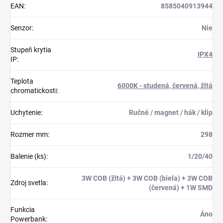
EAN
:
8585040913944
Senzor
:
Nie
Stupeň krytia
IPX4
IP
:
Teplota
6000K - studená, červená, žltá
chromatickosti
:
Uchytenie
:
Ručné / magnet / hák / klip
Rozmer mm
:
298
Balenie (ks)
:
1/20/40
3W COB (žltá) + 3W COB (biela) + 3W COB
Zdroj svetla
:
(červená) + 1W SMD
Funkcia
Áno
Powerbank
: