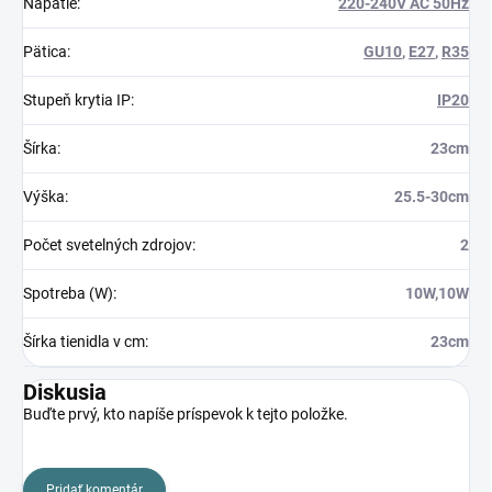
Napätie
:
220-240V AC 50Hz
Pätica
:
GU10
,
E27
,
R35
Stupeň krytia IP
:
IP20
Šírka
:
23cm
Výška
:
25.5-30cm
Počet svetelných zdrojov
:
2
Spotreba (W)
:
10W,10W
Šírka tienidla v cm
:
23cm
Diskusia
Buďte prvý, kto napíše príspevok k tejto položke.
Pridať komentár