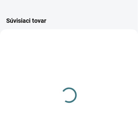
Súvisiaci tovar
DOSTUPNÉ - SKLADOM U
DODÁVATEĽA
Nástenné svietidlo
LUSSO 11521
85,90 €
Do košíka