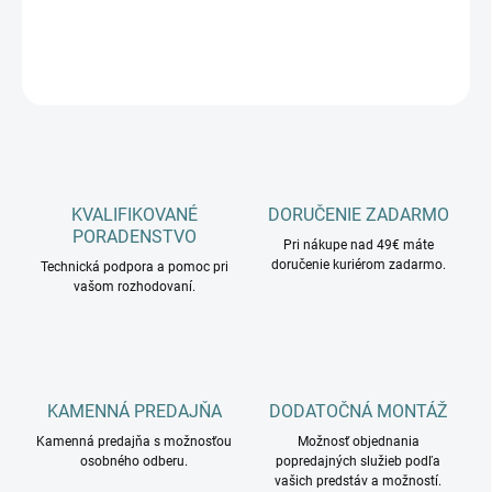
−
+
Pridať do košíka
OPÝTAŤ SA
KVALIFIKOVANÉ
DORUČENIE ZADARMO
PORADENSTVO
Pri nákupe nad 49€ máte
doručenie kuriérom zadarmo.
Technická podpora a pomoc pri
vašom rozhodovaní.
KAMENNÁ PREDAJŇA
DODATOČNÁ MONTÁŽ
Kamenná predajňa s možnosťou
Možnosť objednania
osobného odberu.
popredajných služieb podľa
vašich predstáv a možností.