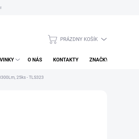
r na odstúpenie od zmluvy
PRÁZDNY KOŠÍK
NÁKUPNÝ
KOŠÍK
VINKY
O NÁS
KONTAKTY
ZNAČKY
 3300Lm, 25ks - TLS323
:
NEDES
0,60 €
otková
MENTÁLNE NEDOSTUPNÉ
: