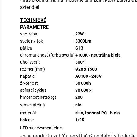
svietidiel
TECHNICKÉ
PARAMETRE
spotreba
22W
svetelný tok
3300Lm
pätica
G13
chromatičnosť (farba svetla)
4100K - neutrálna biela
uhol svetla
300°
rozmer (mm)
Ø28 x 1500
napätie
AC100 - 240V
životnosť
50 000h
spínací cyklus
30 000 x
hmotnost netto (g)
200
stmievateľná
nie
materiál
sklo, thermal PC - biela
balenie
1/25
LED sú nevymeniteľné
-cena produktu zahŕňa recyklačný poplatok v hodnote