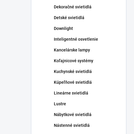
n
Dekoračné svietidlá
e
l
Detské svietidlá
Downlight
Inteligentné osvetlenie
Kancelárske lampy
Koľajnicové systémy
Kuchynské svietidlá
Kúpeľňové svietidlá
Lineárne svietidlá
Lustre
Nábytkové svietidlá
Nástenné svietidlá