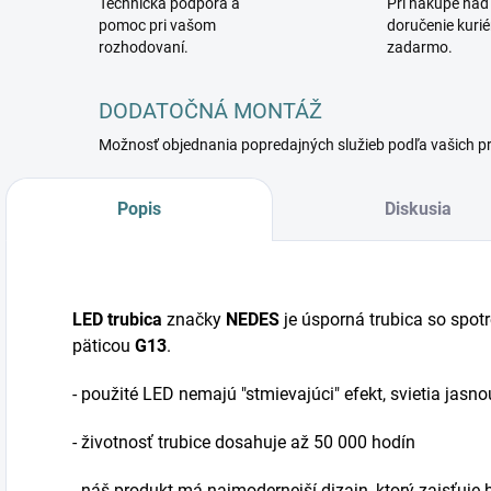
Technická podpora a
Pri nákupe nad
pomoc pri vašom
doručenie kuri
rozhodovaní.
zadarmo.
DODATOČNÁ MONTÁŽ
Možnosť objednania popredajných služieb podľa vašich p
Popis
Diskusia
LED trubica
značky
NEDES
je úsporná trubica so spo
päticou
G13
.
- použité LED nemajú "stmievajúci" efekt, svietia jasnou
- životnosť trubice dosahuje až 50 000 hodín
- náš produkt má najmodernejší dizajn, ktorý zaisťuj