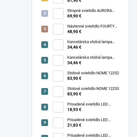
11977
61,90 €
Stropné svietidlo AURORA
11971
69,90 €
Nástenné svietidlo FOURTY
WALL S 10888
48,90 €
Kancelárska stolná lampa
PIXA KT-40-GR BL 90420
34,46 €
Kancelárska stolná lampa
PIXA KT-40-BE 90419
34,46 €
Stolové svietidlo NOME 12252
83,90 €
Stolové svietidlo NOME 12253
83,90 €
Prisadené svietidlo LED
18,93 €
SONOR CCT UP 6W W 24364
Prisadené svietidlo LED
SONOR CCT UP 6W B 24365
21,83 €
Prisadené svietidlo LED