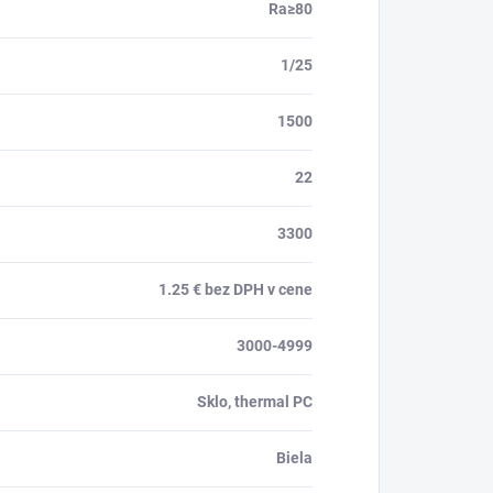
Ra≥80
1/25
1500
22
3300
1.25 € bez DPH v cene
3000-4999
Sklo, thermal PC
Biela