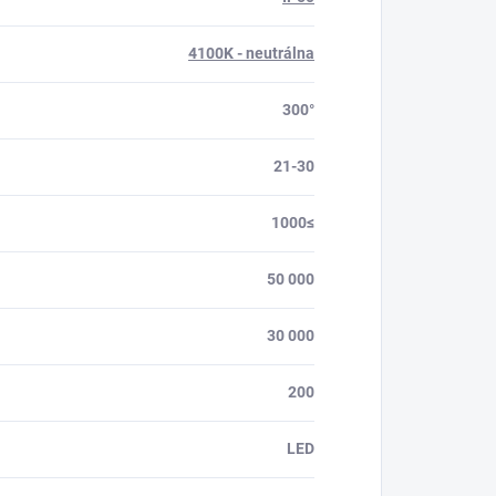
4100K - neutrálna
300°
21-30
1000≤
50 000
30 000
200
LED