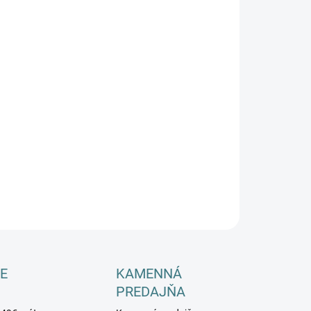
−
+
Pridať do košíka
ILNÉ INFORMÁCIE
OPÝTAŤ SA
E
KAMENNÁ
PREDAJŇA