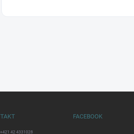
TAKT
FACEBOOK
+421 42 4331028