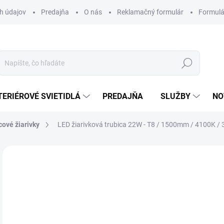
h údajov
Predajňa
O nás
Reklamačný formulár
Formulá
Hľadať
TERIÉROVÉ SVIETIDLÁ
PREDAJŇA
SLUŽBY
NO
cové žiarivky
LED žiarivková trubica 22W - T8 / 1500mm / 4100K /
Neohodnotené
Podrobnosti hodnotenia
ZNAČKA
33
Jedn
MO
cena