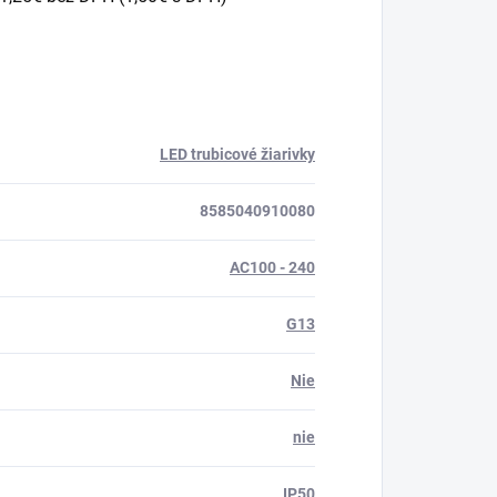
LED trubicové žiarivky
8585040910080
AC100 - 240
G13
Nie
nie
IP50