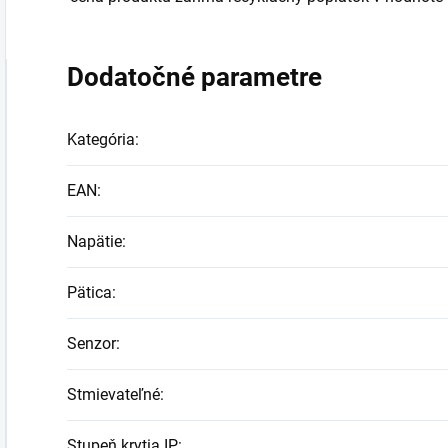
Dodatočné parametre
Kategória
:
EAN
:
Napätie
:
Pätica
:
Senzor
:
Stmievateľné
:
Stupeň krytia IP
: