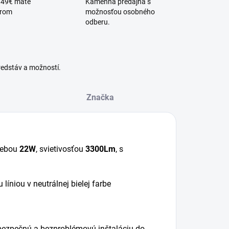
 49€ máte
Kamenná predajňa s
érom
možnosťou osobného
odberu.
redstáv a možností.
Značka
trebou
22W
, svietivosťou
3300Lm
, s
 líniou v neutrálnej bielej farbe
e bezpečnú a bezproblémovú inštaláciu do