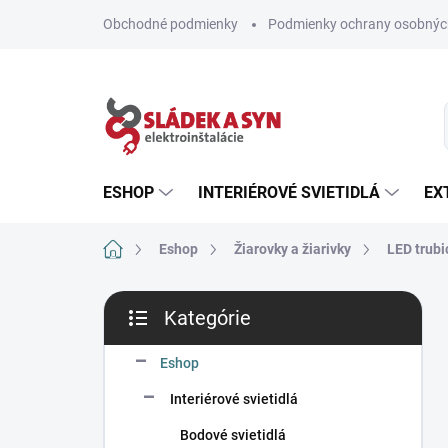
Prejsť
Obchodné podmienky
Podmienky ochrany osobnýc
na
obsah
ESHOP
INTERIÉROVÉ SVIETIDLÁ
EX
Domov
Eshop
Žiarovky a žiarivky
LED trubi
B
Kategórie
o
Preskočiť
č
kategórie
n
Eshop
ý
Interiérové svietidlá
p
a
Bodové svietidlá