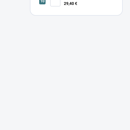
29,40 €
SONOR CCT UP 12W W 24366